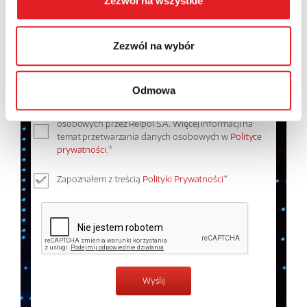
Zezwól na wszystkie
Treść: *
Zezwól na wybór
Odmowa
Wyrażam zgodę na przetwarzanie moich danych
osobowych przez Relpol S.A. Więcej informacji na
temat przetwarzania danych osobowych w
Polityce
prywatności.
*
Zapoznałem z treścią
Polityki Prywatności
*