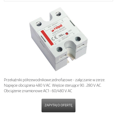
Przekaźniki półrzewodnikowe jednofazowe - załączanie w zerze.
Napięcie obciążenia 480 V AC. Wejście sterujące 90…280 V AC.
Obciążenie znamionowe AC1 - 60/480 V AC
ZAPYTAJ O OFERTĘ