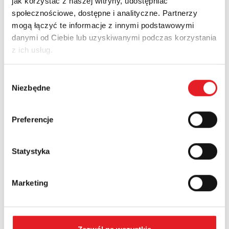
jak korzystać z naszej witryny, udostępniać
Zapytaj o szczegóły oferty
społecznościowe, dostępne i analityczne. Partnerzy
mogą łączyć te informacje z innymi podstawowymi
Imię i nazwisko: *
danymi od Ciebie lub uzyskiwanymi podczas korzystania
z ich usług.
Adres e-mail: *
Wybór
Niezbędne
zgody
Nazwa firmy:
Preferencje
Statystyka
Numer telefonu:
Marketing
Województwo: