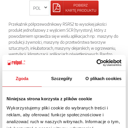
POBIERZ
KARTĘ PRODUKTU
Przekaźnik półprzewodnikowy RSR52 to wysokiej jakości
produkt jednofazowy z wyjściem SCR (tyrystory), który z
powodzeniem sprawdza się w wielu aplikacjach np.: maszyny do
produkcji żywności, maszyny do przetwórstwa tworzyw
sztucznych, inkubatorach, maszyny olejarskich, w ogrzewaniu,
wentylacji, klimatyzacji, aplikacjach oświetleniowych. Bardzo
dobrze sprawdzają się do sterowania
w komorach temperaturowych, fontannami, temperaturą w
piecach. Przekaźniki RSR52 załączają obciążenie jednofazowe w
zakresie napięć od 48 do 660V AC przy prądach obciążenia od 10
Zgoda
Szczegóły
O plikach cookies
do 80 A.
Niniejsza strona korzysta z plików cookie
POWRÓT
Wykorzystujemy pliki cookie do wybranych treści i
reklam, aby oferować funkcje społecznościowe i
analizować ruch w naszych witrynach. Informacje o tym,