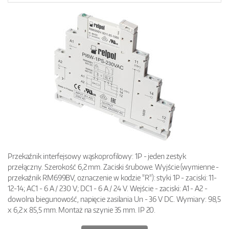
Przekaźnik interfejsowy wąskoprofilowy: 1P - jeden zestyk
przełączny. Szerokość 6,2 mm. Zaciski śrubowe. Wyjście (wymienne -
przekaźnik RM699BV, oznaczenie w kodzie "R"): styki 1P - zaciski: 11-
12-14; AC1 - 6 A / 230 V; DC1 - 6 A / 24 V. Wejście - zaciski: A1 - A2 -
dowolna biegunowość, napięcie zasilania Un - 36 V DC. Wymiary: 98,5
x 6,2 x 85,5 mm. Montaż na szynie 35 mm. IP 20.