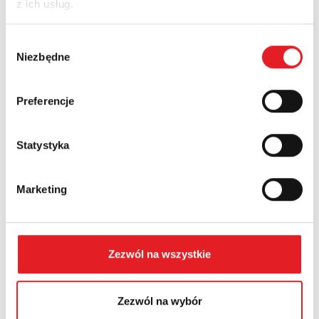
z ich usług.
Nazwa firmy:
Wybór
Niezbędne
zgody
Numer telefonu:
Preferencje
Województwo:
Statystyka
Marketing
Treść: *
Zezwól na wszystkie
Zezwól na wybór
Wyrażam zgodę na przetwarzanie moich danych
osobowych przez Relpol S.A. Więcej informacji na