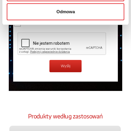
temat przetwarzania danych osobowych w
Polityce
prywatności.
*
Odmowa
Zapoznałem z treścią
Polityki Prywatności
*
Produkty według zastosowań