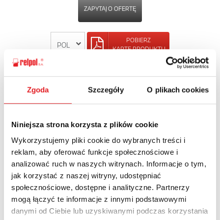
ZAPYTAJ O OFERTĘ
POBIERZ
KARTĘ PRODUKTU
POWRÓT
Zgoda
Szczegóły
O plikach cookies
Niniejsza strona korzysta z plików cookie
Zapytaj o szczegóły oferty
Wykorzystujemy pliki cookie do wybranych treści i
reklam, aby oferować funkcje społecznościowe i
Imię i nazwisko: *
analizować ruch w naszych witrynach. Informacje o tym,
jak korzystać z naszej witryny, udostępniać
społecznościowe, dostępne i analityczne. Partnerzy
Adres e-mail: *
mogą łączyć te informacje z innymi podstawowymi
danymi od Ciebie lub uzyskiwanymi podczas korzystania