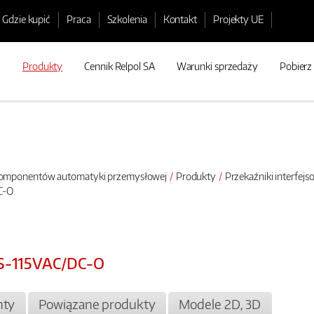
Gdzie kupić
Praca
Szkolenia
Kontakt
Projekty UE
Produkty
Cennik Relpol SA
Warunki sprzedaży
Pobierz
 komponentów automatyki przemysłowej
Produkty
Przekaźniki interfej
C-O
PS-115VAC/DC-O
ty
Powiązane produkty
Modele 2D, 3D