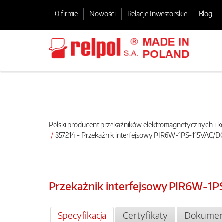
O firmie
Nowości
Relacje Inwestorskie
Blog
Polski producent przekaźników elektromagnetycznych i
857214 - Przekażnik interfejsowy PIR6W-1PS-115VAC/D
Przekażnik interfejsowy PIR6W-1
Specyfikacja
Certyfikaty
Dokumen