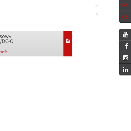
ejsowy
C/DC-O
pność