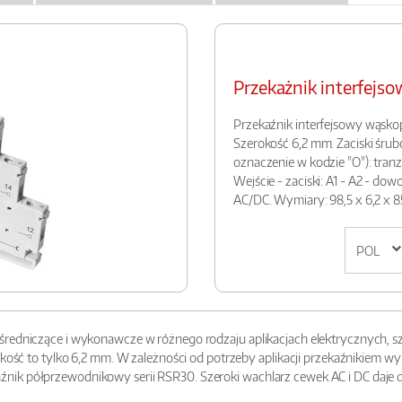
Przekażnik interfej
Przekaźnik interfejsowy wąskop
Szerokość 6,2 mm. Zaciski śru
oznaczenie w kodzie "O"): tranzyst
Wejście - zaciski: A1 - A2 - dow
AC/DC. Wymiary: 98,5 x 6,2 x 8
redniczące i wykonawcze w różnego rodzaju aplikacjach elektrycznych, sza
erokość to tylko 6,2 mm. W zależności od potrzeby aplikacji przekaźnikie
nik półprzewodnikowy serii RSR30. Szeroki wachlarz cewek AC i DC daje 