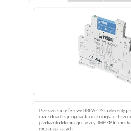
Przekaźniki interfejsowe PIR6W-1PS to elementy poś
rozdzielniach zajmują bardzo mało miejsca, ich sz
przekaźnik elektromagnetyczny RM699B lub przekaź
rodzaju aplikacjach.