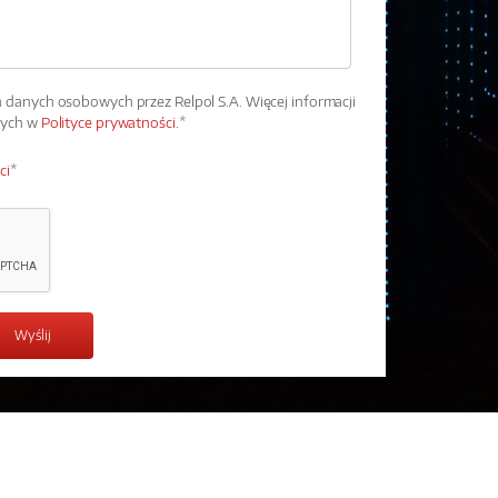
danych osobowych przez Relpol S.A. Więcej informacji
wych w
Polityce prywatności.
*
ci
*