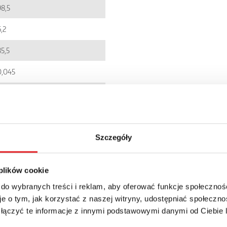
98,5
,2
85,5
0,045
EC001437
5900005092794
PIR6W-1PS
Szczegóły
IP 20
 plików cookie
108.56zł + 23% VAT
 do wybranych treści i reklam, aby oferować funkcje społecznoś
e o tym, jak korzystać z naszej witryny, udostępniać społeczno
 łączyć te informacje z innymi podstawowymi danymi od Ciebie