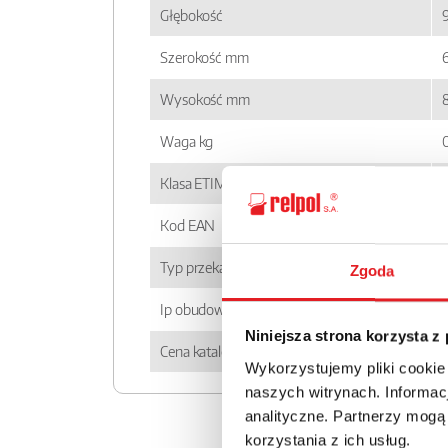
Głębokość
Szerokość mm
6
Wysokość mm
Waga kg
Klasa ETIM
Kod EAN
Typ przekaźnika
Zgoda
Ip obudowy
Niniejsza strona korzysta z
Cena katalogowa
Wykorzystujemy pliki cookie
naszych witrynach. Informacj
analityczne. Partnerzy mogą
korzystania z ich usług.