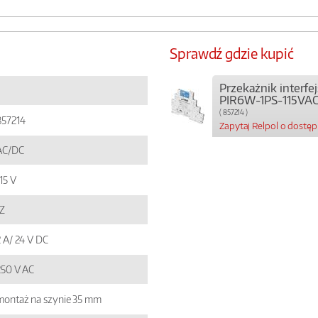
Sprawdź gdzie kupić
Przekażnik interf
PIR6W-1PS-115VA
( 857214 )
857214
Zapytaj Relpol o dostę
AC/DC
15 V
1Z
2 A/ 24 V DC
250 V AC
montaż na szynie 35 mm