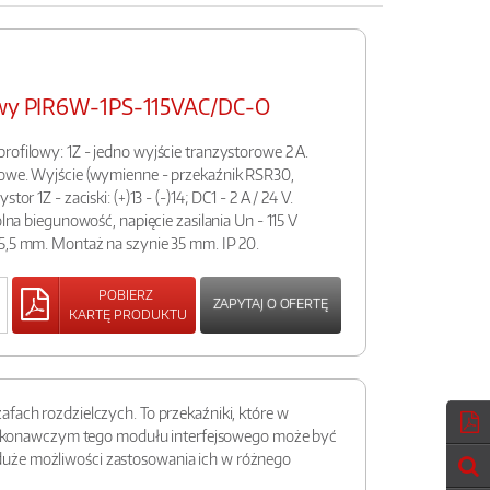
sowy PIR6W-1PS-115VAC/DC-O
rofilowy: 1Z - jedno wyjście tranzystorowe 2 A.
bowe. Wyjście (wymienne - przekaźnik RSR30,
or 1Z - zaciski: (+)13 - (-)14; DC1 - 2 A / 24 V.
olna biegunowość, napięcie zasilania Un - 115 V
5,5 mm. Montaż na szynie 35 mm. IP 20.
POBIERZ
ZAPYTAJ O OFERTĘ
KARTĘ PRODUKTU
fach rozdzielczych. To przekaźniki, które w
m wykonawczym tego modułu interfejsowego może być
duże możliwości zastosowania ich w różnego