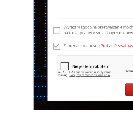
Wyrażam zgodę na przetwarzanie moich 
na temat przetwarzania danych osobo
Zapoznałem z treścią
Polityki Prywatnoś