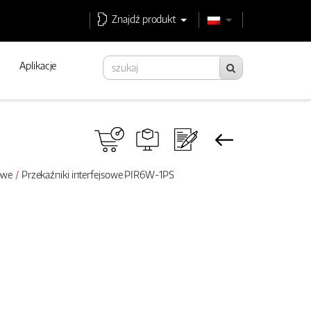
Znajdź produkt
Aplikacje
sowe
Przekaźniki interfejsowe PIR6W-1PS