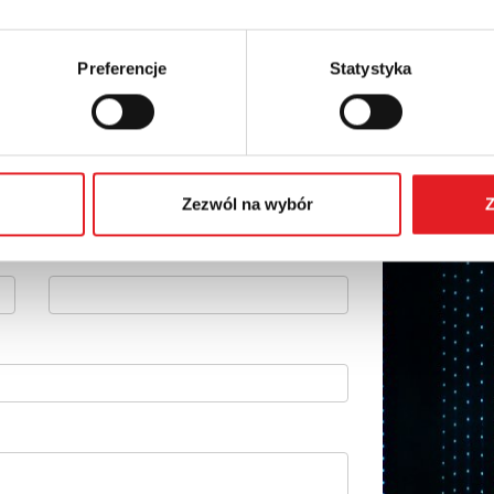
Preferencje
Statystyka
 szczegóły oferty
Adres e-mail: *
Zezwól na wybór
Z
Numer telefonu: