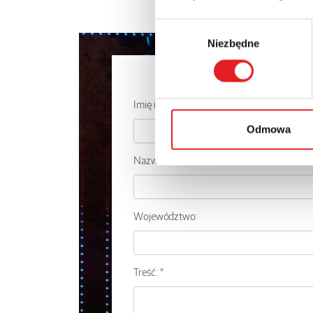
Wybór
Niezbędne
zgody
Zapytaj o
Imię i nazwisko: *
Odmowa
Nazwa firmy:
Województwo:
Treść: *