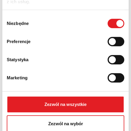
z ich usług.
Nazwa firmy:
Wybór
Niezbędne
zgody
Numer telefonu:
Preferencje
Województwo:
Statystyka
Marketing
Treść: *
Zezwól na wszystkie
Zezwól na wybór
Wyrażam zgodę na przetwarzanie moich danych
osobowych przez Relpol S.A. Więcej informacji na