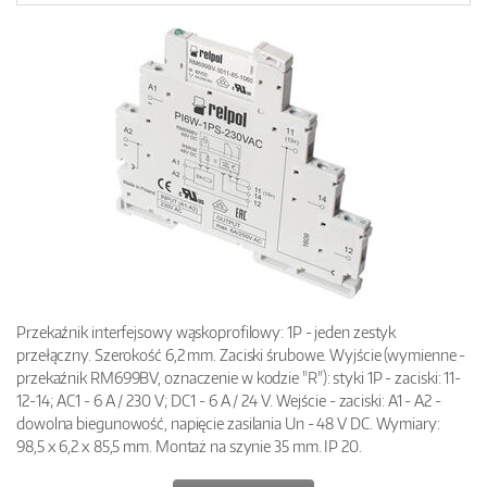
Przekaźnik interfejsowy wąskoprofilowy: 1P - jeden zestyk
przełączny. Szerokość 6,2 mm. Zaciski śrubowe. Wyjście (wymienne -
przekaźnik RM699BV, oznaczenie w kodzie "R"): styki 1P - zaciski: 11-
12-14; AC1 - 6 A / 230 V; DC1 - 6 A / 24 V. Wejście - zaciski: A1 - A2 -
dowolna biegunowość, napięcie zasilania Un - 48 V DC. Wymiary:
98,5 x 6,2 x 85,5 mm. Montaż na szynie 35 mm. IP 20.