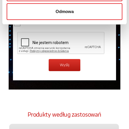
temat przetwarzania danych osobowych w
Polityce
prywatności.
*
Odmowa
Zapoznałem z treścią
Polityki Prywatności
*
Produkty według zastosowań