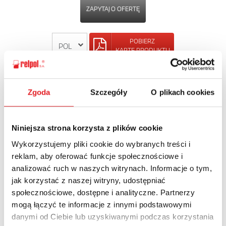
ZAPYTAJ O OFERTĘ
POBIERZ
KARTĘ PRODUKTU
POWRÓT
Zgoda
Szczegóły
O plikach cookies
Niniejsza strona korzysta z plików cookie
Zapytaj o szczegóły oferty
Wykorzystujemy pliki cookie do wybranych treści i
reklam, aby oferować funkcje społecznościowe i
Imię i nazwisko: *
analizować ruch w naszych witrynach. Informacje o tym,
jak korzystać z naszej witryny, udostępniać
społecznościowe, dostępne i analityczne. Partnerzy
Adres e-mail: *
mogą łączyć te informacje z innymi podstawowymi
danymi od Ciebie lub uzyskiwanymi podczas korzystania