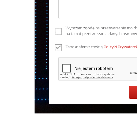
Wyrażam zgodę na przetwarzanie moich 
na temat przetwarzania danych osobo
Zapoznałem z treścią
Polityki Prywatnoś