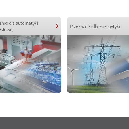
źniki dla automatyki
Przekaźniki dla energetyki
słowej