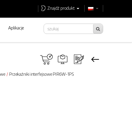
Znajdź produkt
Aplikacje
sowe
Przekaźniki interfejsowe PIR6W-1PS