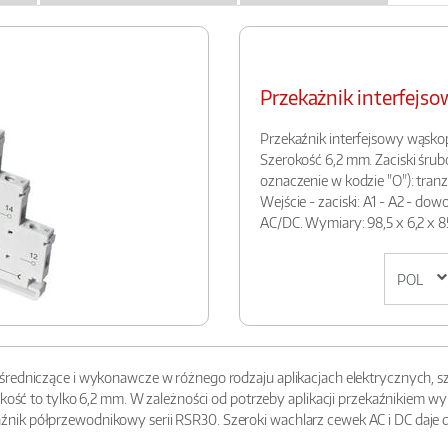
Przekażnik interfej
Przekaźnik interfejsowy wąskop
Szerokość 6,2 mm. Zaciski śru
oznaczenie w kodzie "O"): tranzyst
Wejście - zaciski: A1 - A2 - dow
AC/DC. Wymiary: 98,5 x 6,2 x 8
redniczące i wykonawcze w różnego rodzaju aplikacjach elektrycznych, sza
erokość to tylko 6,2 mm. W zależności od potrzeby aplikacji przekaźnikie
nik półprzewodnikowy serii RSR30. Szeroki wachlarz cewek AC i DC daje 