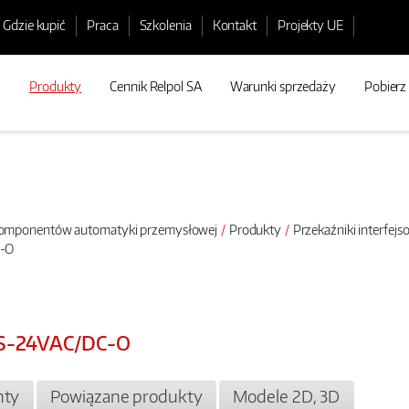
Gdzie kupić
Praca
Szkolenia
Kontakt
Projekty UE
Produkty
Cennik Relpol SA
Warunki sprzedaży
Pobierz
 komponentów automatyki przemysłowej
Produkty
Przekaźniki interfej
C-O
PS-24VAC/DC-O
ty
Powiązane produkty
Modele 2D, 3D