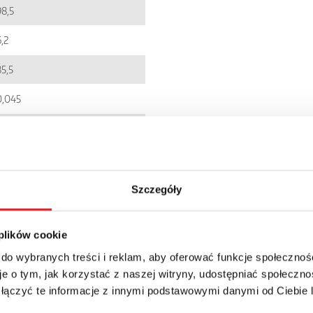
98,5
,2
85,5
0,045
EC001437
5900005092817
PIR6W-1PS
Szczegóły
IP 20
 plików cookie
106.55zł + 23% VAT
 do wybranych treści i reklam, aby oferować funkcje społecznoś
e o tym, jak korzystać z naszej witryny, udostępniać społeczno
 łączyć te informacje z innymi podstawowymi danymi od Ciebie