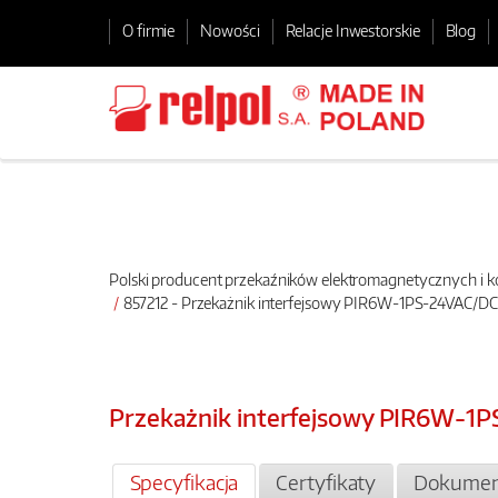
O firmie
Nowości
Relacje Inwestorskie
Blog
Polski producent przekaźników elektromagnetycznych i
857212 - Przekażnik interfejsowy PIR6W-1PS-24VAC/D
Przekażnik interfejsowy PIR6W-1
Specyfikacja
Certyfikaty
Dokumen