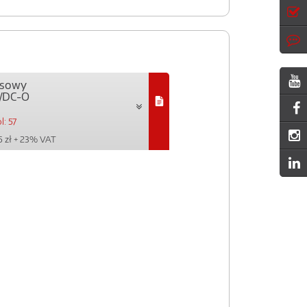
ejsowy
/DC-O
l: 57
 zł
+ 23% VAT