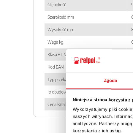
Głębokość
Szerokość mm
6
Wysokość mm
Waga kg
Klasa ETIM
Kod EAN
Typ przekaźnika
Zgoda
Ip obudowy
Niniejsza strona korzysta z
Cena katalogowa
Wykorzystujemy pliki cookie
naszych witrynach. Informacj
analityczne. Partnerzy mogą
korzystania z ich usług.