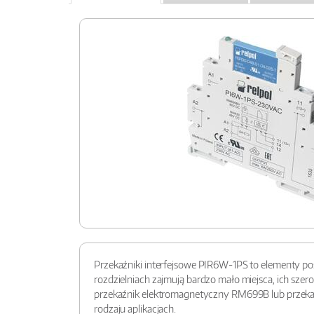
Przekaźniki interfejsowe PIR6W-1PS to elementy poś
rozdzielniach zajmują bardzo mało miejsca, ich sz
przekaźnik elektromagnetyczny RM699B lub przekaź
rodzaju aplikacjach.