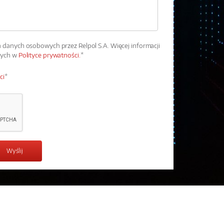
danych osobowych przez Relpol S.A. Więcej informacji
wych w
Polityce prywatności.
*
ci
*