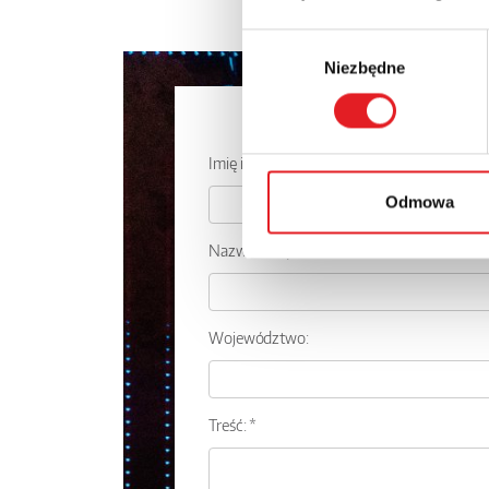
Wybór
Niezbędne
zgody
Zapytaj o
Imię i nazwisko: *
Odmowa
Nazwa firmy:
Województwo:
Treść: *