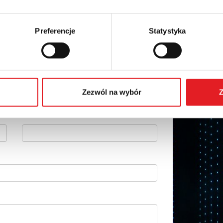
Preferencje
Statystyka
 szczegóły oferty
Adres e-mail: *
Zezwól na wybór
Z
Numer telefonu: