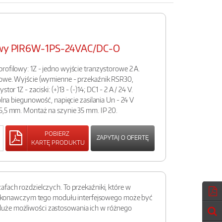
sowy PIR6W-1PS-24VAC/DC-O
rofilowy: 1Z - jedno wyjście tranzystorowe 2 A.
bowe. Wyjście (wymienne - przekaźnik RSR30,
or 1Z - zaciski: (+)13 - (-)14; DC1 - 2 A / 24 V.
olna biegunowość, napięcie zasilania Un - 24 V
5,5 mm. Montaż na szynie 35 mm. IP 20.
POBIERZ
ZAPYTAJ O OFERTĘ
KARTĘ PRODUKTU
fach rozdzielczych. To przekaźniki, które w
m wykonawczym tego modułu interfejsowego może być
duże możliwości zastosowania ich w różnego