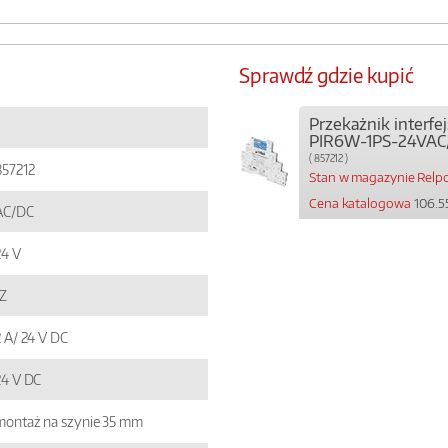
Sprawdź gdzie kupić
Przekażnik interf
PIR6W-1PS-24VAC
( 857212 )
857212
Stan w magazynie Relpo
Cena katalogowa
106.55
AC/DC
24 V
1Z
2 A/ 24 V DC
24 V DC
montaż na szynie 35 mm