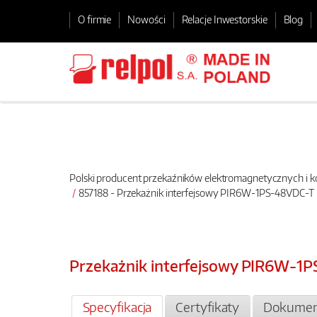
O firmie
Nowości
Relacje Inwestorskie
Blog
Polski producent przekaźników elektromagnetycznych i
857188 - Przekażnik interfejsowy PIR6W-1PS-48VDC-T
Przekażnik interfejsowy PIR6W-1
Specyfikacja
Certyfikaty
Dokumen