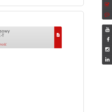
ejsowy
-T
pność