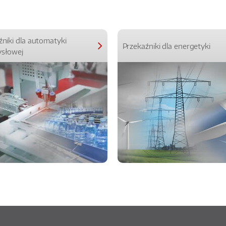
źniki dla automatyki
Przekaźniki dla energetyki
słowej