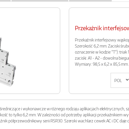
Przekażnik interfej
Przekaźnik interfejsowy wąskopr
Szerokość 6,2 mm. Zaciski śru
oznaczenie w kodzie "T"): triak 1Z
zaciski: A1 - A2 - dowolna bieg
Wymiary: 98,5 x 6,2 x 85,5 mm.
redniczące i wykonawcze w różnego rodzaju aplikacjach elektrycznych, sza
erokość to tylko 6,2 mm. W zależności od potrzeby aplikacji przekaźnikie
nik półprzewodnikowy serii RSR30. Szeroki wachlarz cewek AC i DC daje 