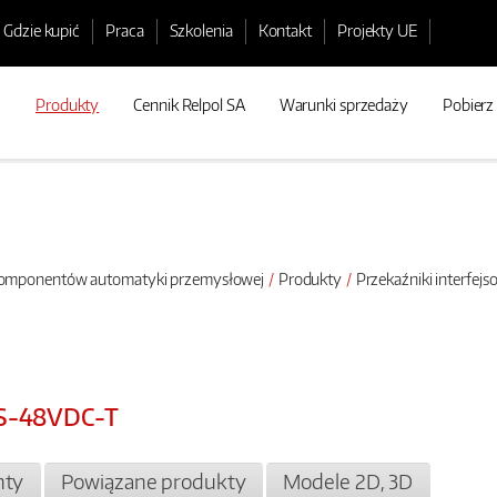
Gdzie kupić
Praca
Szkolenia
Kontakt
Projekty UE
Produkty
Cennik Relpol SA
Warunki sprzedaży
Pobierz
 komponentów automatyki przemysłowej
Produkty
Przekaźniki interfej
PS-48VDC-T
ty
Powiązane produkty
Modele 2D, 3D