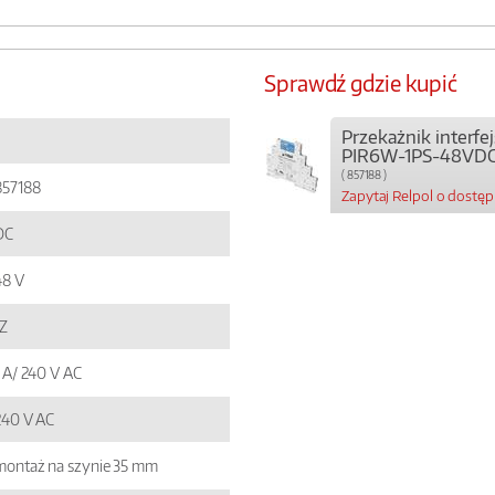
Sprawdź gdzie kupić
Przekażnik interf
PIR6W-1PS-48VDC
( 857188 )
857188
Zapytaj Relpol o dostę
DC
48 V
1Z
1 A/ 240 V AC
240 V AC
montaż na szynie 35 mm