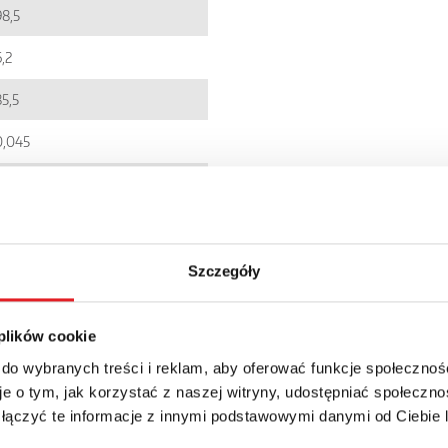
98,5
,2
85,5
0,045
EC001437
5900005093029
PIR6W-1PS
Szczegóły
IP 20
 plików cookie
106.55zł + 23% VAT
 do wybranych treści i reklam, aby oferować funkcje społecznoś
e o tym, jak korzystać z naszej witryny, udostępniać społeczno
 łączyć te informacje z innymi podstawowymi danymi od Ciebie