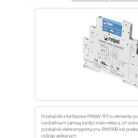
Przekaźniki interfejsowe PIR6W-1PS to elementy poś
rozdzielniach zajmują bardzo mało miejsca, ich sz
przekaźnik elektromagnetyczny RM699B lub przekaź
rodzaju aplikacjach.