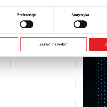
Preferencje
Statystyka
 szczegóły oferty
Adres e-mail: *
Zezwól na wybór
Z
Numer telefonu: