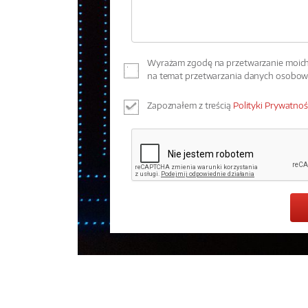
Wyrażam zgodę na przetwarzanie moich 
na temat przetwarzania danych osobo
Zapoznałem z treścią
Polityki Prywatnoś