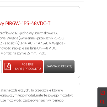
sowy PIR6W-1PS-48VDC-T
ofilowy: 1Z - jedno wyjście triakowe 1 A.
bowe. Wyjście (wymienne - przekaźnik RSR30,
 - zaciski: (+)13-14; AC1 - 1 A / 240 V. Wejście -
unowość, napięcie zasilania Un - 48 V DC.
 Montaż na szynie 35 mm. IP 20.
POBIERZ
ZAPYTAJ O OFERTĘ
KARTĘ PRODUKTU
fach rozdzielczych. To przekaźniki, które w
m wykonawczym tego modułu interfejsowego może być
duże możliwości zastosowania ich w różnego