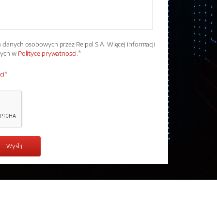
danych osobowych przez Relpol S.A. Więcej informacji
wych w
Polityce prywatności.
*
ci
*