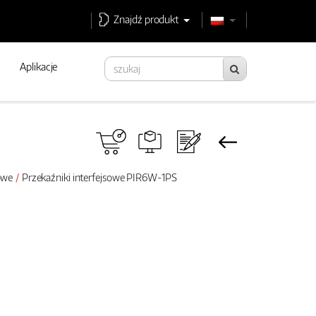
Znajdź produkt
Aplikacje
sowe
Przekaźniki interfejsowe PIR6W-1PS