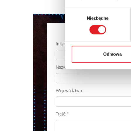
Wybór
Niezbędne
zgody
Zapytaj o
Imię i nazwisko: *
Odmowa
Nazwa firmy:
Województwo:
Treść: *