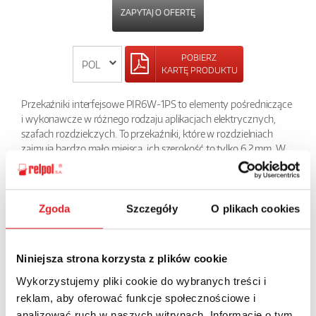
ZAPYTAJ O OFERTĘ
POBIERZ
KARTĘ PRODUKTU
Przekaźniki interfejsowe PIR6W-1PS to elementy pośredniczące
i wykonawcze w różnego rodzaju aplikacjach elektrycznych,
szafach rozdzielczych. To przekaźniki, które w rozdzielniach
zajmują bardzo mało miejsca, ich szerokość to tylko 6,2 mm. W
zależności od potrzeby aplikacji przekaźnikiem wykonawczym
tego modułu interfejsowego może być przekaźnik
elektromagnetyczny RM699B lub przekaźnik
półprzewodnikowy serii RSR30. Szeroki wachlarz cewek AC i DC
Zgoda
Szczegóły
O plikach cookies
daje duże możliwości zastosowania ich w różnego rodzaju
aplikacjach.
Niniejsza strona korzysta z plików cookie
POWRÓT
Wykorzystujemy pliki cookie do wybranych treści i
reklam, aby oferować funkcje społecznościowe i
analizować ruch w naszych witrynach. Informacje o tym,