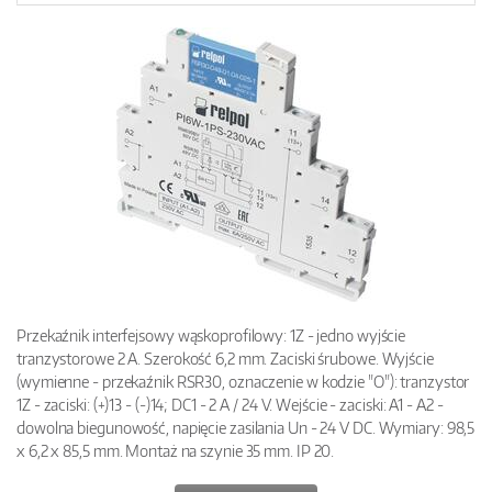
Przekaźnik interfejsowy wąskoprofilowy: 1Z - jedno wyjście
tranzystorowe 2 A. Szerokość 6,2 mm. Zaciski śrubowe. Wyjście
(wymienne - przekaźnik RSR30, oznaczenie w kodzie "O"): tranzystor
1Z - zaciski: (+)13 - (-)14; DC1 - 2 A / 24 V. Wejście - zaciski: A1 - A2 -
dowolna biegunowość, napięcie zasilania Un - 24 V DC. Wymiary: 98,5
x 6,2 x 85,5 mm. Montaż na szynie 35 mm. IP 20.