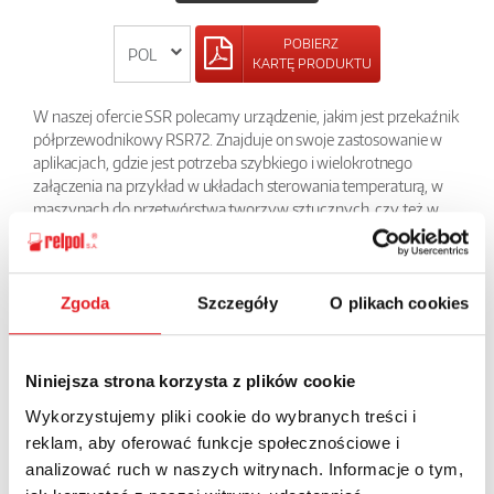
POBIERZ
KARTĘ PRODUKTU
W naszej ofercie SSR polecamy urządzenie, jakim jest przekaźnik
półprzewodnikowy RSR72. Znajduje on swoje zastosowanie w
aplikacjach, gdzie jest potrzeba szybkiego i wielokrotnego
załączenia na przykład w układach sterowania temperaturą, w
maszynach do przetwórstwa tworzyw sztucznych, czy też w
maszynach pakujących. Co bardzo ważne, przekaźnikiem tym
możemy załączać obciążenie zmienne w zakresie napięć od 24V
do 660V AC przy obciążeniach rzędu 10 do 75 A. W zależności
od typu ma wbudowane układy RC lub MOV chroniące przed
Zgoda
Szczegóły
O plikach cookies
przepięciami oraz sygnalizację zadziałania LED.
Niniejsza strona korzysta z plików cookie
POWRÓT
Wykorzystujemy pliki cookie do wybranych treści i
reklam, aby oferować funkcje społecznościowe i
analizować ruch w naszych witrynach. Informacje o tym,