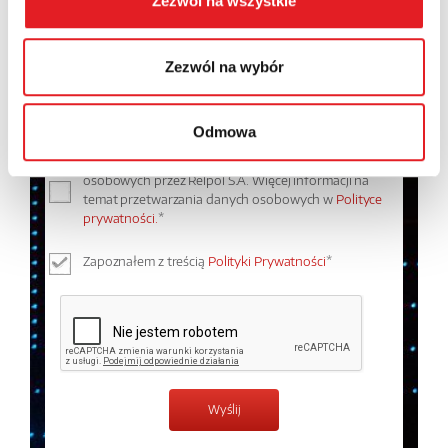
Zezwól na wszystkie
Treść: *
Zezwól na wybór
Odmowa
Wyrażam zgodę na przetwarzanie moich danych
osobowych przez Relpol S.A. Więcej informacji na
temat przetwarzania danych osobowych w
Polityce
prywatności.
*
Zapoznałem z treścią
Polityki Prywatności
*