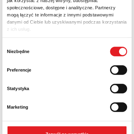
jak korzystać z naszej witryny, udostępniać
Zapytaj o szczegóły oferty
społecznościowe, dostępne i analityczne. Partnerzy
mogą łączyć te informacje z innymi podstawowymi
Imię i nazwisko: *
danymi od Ciebie lub uzyskiwanymi podczas korzystania
z ich usług.
Adres e-mail: *
Wybór
Niezbędne
zgody
Nazwa firmy:
Preferencje
Statystyka
Numer telefonu:
Marketing
Województwo: