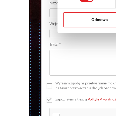
Nazwa firmy:
Odmowa
Województwo:
Treść: *
Wyrażam zgodę na przetwarzanie moich 
na temat przetwarzania danych osobo
Zapoznałem z treścią
Polityki Prywatnoś