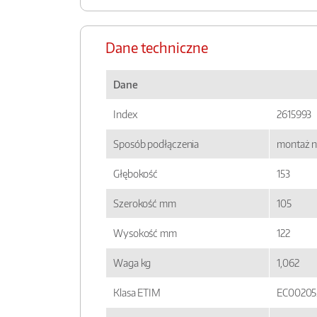
Dane techniczne
Dane
Index
2615993
Sposób podłączenia
montaż n
Głębokość
153
Szerokość mm
105
Wysokość mm
122
Waga kg
1,062
Klasa ETIM
EC00205