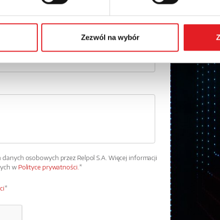
Numer telefonu:
Zezwól na wybór
Z
danych osobowych przez Relpol S.A. Więcej informacji
wych w
Polityce prywatności.
*
ci
*