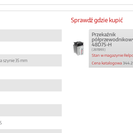
Sprawdź gdzie kupić
Przekaźnik
półprzewodnikow
48D75-H
( 2615993 )
Stan w magazynie Relpo
a szynie 35 mm
Cena katalogowa
344.2
5