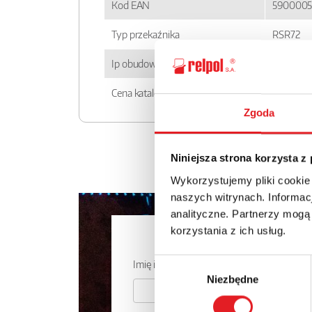
Kod EAN
5900005
Typ przekaźnika
RSR72
Ip obudowy
IP 20
Cena katalogowa
344.24zł
Zgoda
Niniejsza strona korzysta z
Wykorzystujemy pliki cookie
naszych witrynach. Informacj
analityczne. Partnerzy mogą
korzystania z ich usług.
Zapytaj o
Wybór
Imię i nazwisko: *
Niezbędne
zgody