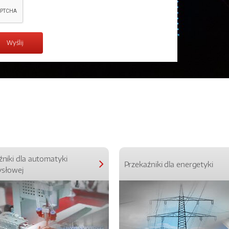
źniki dla automatyki
Przekaźniki dla energetyki
słowej