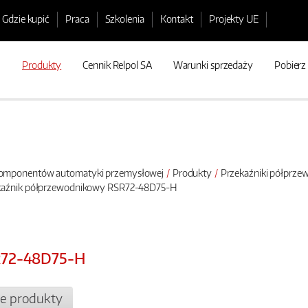
Gdzie kupić
Praca
Szkolenia
Kontakt
Projekty UE
Produkty
Cennik Relpol SA
Warunki sprzedaży
Pobierz
 komponentów automatyki przemysłowej
Produkty
Przekaźniki półprz
ekaźnik półprzewodnikowy RSR72-48D75-H
R72-48D75-H
e produkty