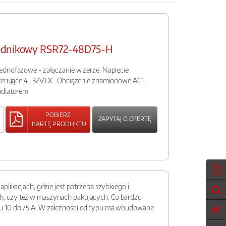
wodnikowy RSR72-48D75-H
ednofazowe - załączanie w zerze. Napięcie
sterujące 4…32V DC. Obciążenie znamionowe AC1 -
adiatorem
POBIERZ
ZAPYTAJ O OFERTĘ
KARTĘ PRODUKTU
likacjach, gdzie jest potrzeba szybkiego i
h, czy też w maszynach pakujących. Co bardzo
du 10 do 75 A. W zależności od typu ma wbudowane