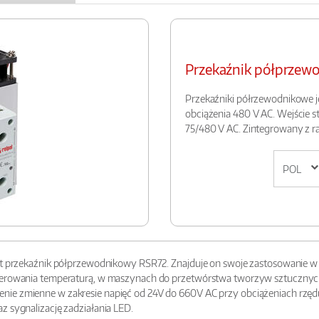
Przekaźnik półprze
Przekaźniki półrzewodnikowe j
obciążenia 480 V AC. Wejście 
75/480 V AC. Zintegrowany z r
st przekaźnik półprzewodnikowy RSR72. Znajduje on swoje zastosowanie w ap
sterowania temperaturą, w maszynach do przetwórstwa tworzyw sztucznyc
nie zmienne w zakresie napięć od 24V do 660V AC przy obciążeniach rzę
z sygnalizację zadziałania LED.