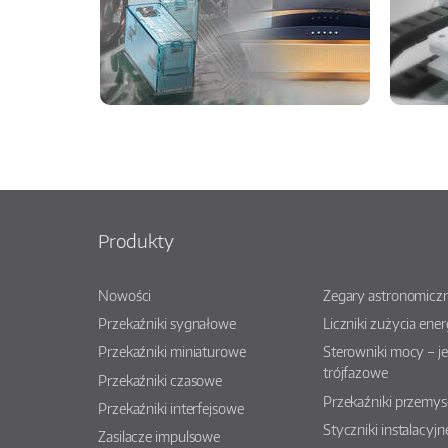
Produkty
Nowości
Zegary astronomiczn
Przekaźniki sygnałowe
Liczniki zużycia ener
Przekaźniki miniaturowe
Sterowniki mocy – j
trójfazowe
Przekaźniki czasowe
Przekaźniki przemy
Przekaźniki interfejsowe
Styczniki instalacyjn
Zasilacze impulsowe