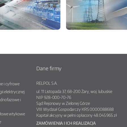
Dane firmy
RELPOL S.A.
e i cyfrowe
ul.
11 Listopada 37
,
68-200
Żary
, woj.
lubuskie
gii elektrycznej
NIP 928-000-70-76
ednofazowe i
Sąd Rejonowy w Zielonej Górze
VIII Wydział Gospodarczy KRS 0000088688
słowe wtykowe
Kapitał akcyjny w pełni opłacony 48.045.965 zł
e
ZAMÓWIENIA I ICH REALIZACJA