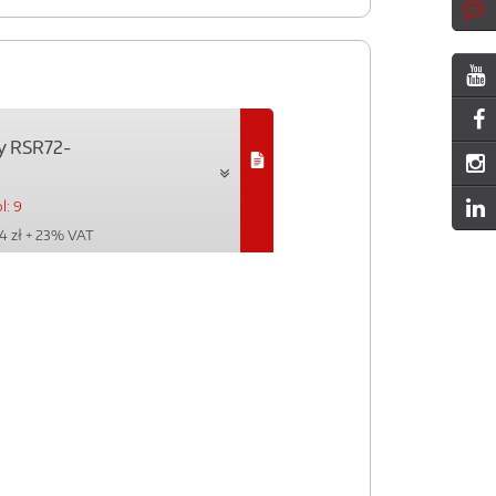
y RSR72-
l: 9
4 zł
+ 23% VAT