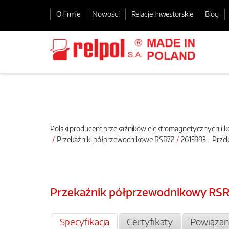
O firmie
Nowości
Relacje Inwestorskie
Blog
Polski producent przekaźników elektromagnetycznych i
Przekaźniki półprzewodnikowe RSR72
2615993 - Prz
Przekaźnik półprzewodnikowy RS
Specyfikacja
Certyfikaty
Powiązan