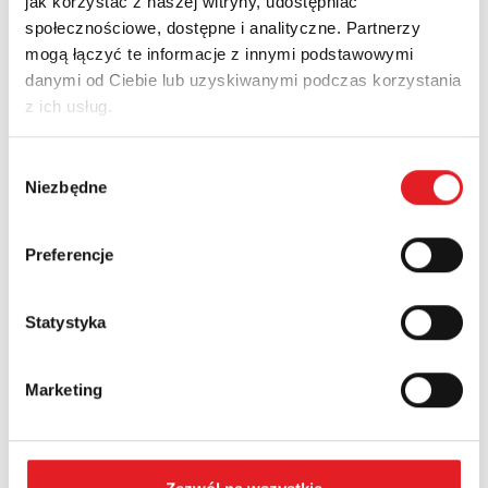
jak korzystać z naszej witryny, udostępniać
Zapytaj o szczegóły oferty
społecznościowe, dostępne i analityczne. Partnerzy
mogą łączyć te informacje z innymi podstawowymi
Imię i nazwisko: *
danymi od Ciebie lub uzyskiwanymi podczas korzystania
z ich usług.
Adres e-mail: *
Wybór
Niezbędne
zgody
Nazwa firmy:
Preferencje
Statystyka
Numer telefonu:
Marketing
Województwo: