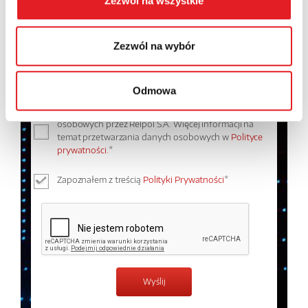
Zezwól na wszystkie
Treść: *
Zezwól na wybór
Odmowa
Wyrażam zgodę na przetwarzanie moich danych
osobowych przez Relpol S.A. Więcej informacji na
temat przetwarzania danych osobowych w
Polityce
prywatności.
*
Zapoznałem z treścią
Polityki Prywatności
*