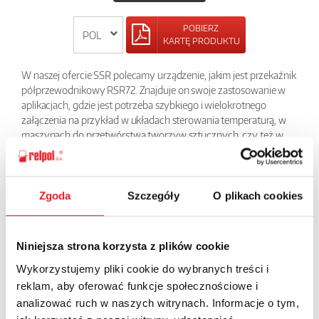
POBIERZ
KARTĘ PRODUKTU
W naszej ofercie SSR polecamy urządzenie, jakim jest przekaźnik
półprzewodnikowy RSR72. Znajduje on swoje zastosowanie w
aplikacjach, gdzie jest potrzeba szybkiego i wielokrotnego
załączenia na przykład w układach sterowania temperaturą, w
maszynach do przetwórstwa tworzyw sztucznych, czy też w
maszynach pakujących. Co bardzo ważne, przekaźnikiem tym
możemy załączać obciążenie zmienne w zakresie napięć od 24V
do 660V AC przy obciążeniach rzędu 10 do 75 A. W zależności
od typu ma wbudowane układy RC lub MOV chroniące przed
Zgoda
Szczegóły
O plikach cookies
przepięciami oraz sygnalizację zadziałania LED.
Niniejsza strona korzysta z plików cookie
POWRÓT
Wykorzystujemy pliki cookie do wybranych treści i
reklam, aby oferować funkcje społecznościowe i
analizować ruch w naszych witrynach. Informacje o tym,