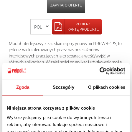
ZAPYTAJ O OFERTĘ
POBIERZ
KARTĘ PRODUKTU
Moduł interfejsowy z zaciskami sprężynowymi PIR6WB-1PS, to
jeden z wielu oferowanych przez nas przekaźników
interfejsowych pracujących jako separacja wejść/wyjść w
różnych aplikacjach. W zależności od aplikacji użytkownik może
sam określić jaki przekaźnik wykonawczy do tego modułu
zastosuje: elektromagnetyczny RM699B lub półprzewodnikowy
serii RSR30. W tej grupie produktów znajduje się też przekaźnik z
wbudowanym filtrem przeciwzakłóceniowym do długich linii
Zgoda
Szczegóły
O plikach cookies
sterujących. Niewielkie wymiary, tylko 6,2 mm powodują, że jest
to bardzo chętnie stosowany w szafach element.
Niniejsza strona korzysta z plików cookie
POWRÓT
Wykorzystujemy pliki cookie do wybranych treści i
reklam, aby oferować funkcje społecznościowe i
analizować ruch w naszych witrynach. Informacje o tym,