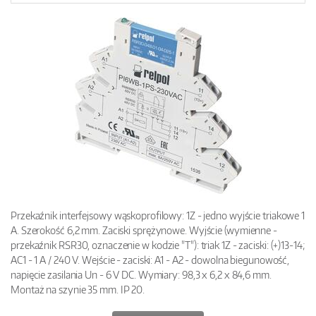
Przekaźnik interfejsowy wąskoprofilowy: 1Z - jedno wyjście triakowe 1
A. Szerokość 6,2 mm. Zaciski sprężynowe. Wyjście (wymienne -
przekaźnik RSR30, oznaczenie w kodzie "T"): triak 1Z - zaciski: (+)13-14;
AC1 - 1 A / 240 V. Wejście - zaciski: A1 - A2 - dowolna biegunowość,
napięcie zasilania Un - 6 V DC. Wymiary: 98,3 x 6,2 x 84,6 mm.
Montaż na szynie 35 mm. IP 20.