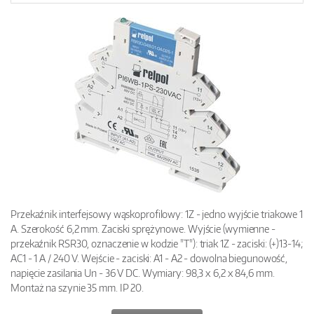
Przekaźnik interfejsowy wąskoprofilowy: 1Z - jedno wyjście triakowe 1
A. Szerokość 6,2 mm. Zaciski sprężynowe. Wyjście (wymienne -
przekaźnik RSR30, oznaczenie w kodzie "T"): triak 1Z - zaciski: (+)13-14;
AC1 - 1 A / 240 V. Wejście - zaciski: A1 - A2 - dowolna biegunowość,
napięcie zasilania Un - 36 V DC. Wymiary: 98,3 x 6,2 x 84,6 mm.
Montaż na szynie 35 mm. IP 20.