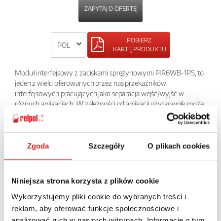
ZAPYTAJ O OFERTĘ
POBIERZ
KARTĘ PRODUKTU
Moduł interfejsowy z zaciskami sprężynowymi PIR6WB-1PS, to
jeden z wielu oferowanych przez nas przekaźników
interfejsowych pracujących jako separacja wejść/wyjść w
różnych aplikacjach. W zależności od aplikacji użytkownik może
sam określić jaki przekaźnik wykonawczy do tego modułu
zastosuje: elektromagnetyczny RM699B lub półprzewodnikowy
serii RSR30. W tej grupie produktów znajduje się też przekaźnik z
wbudowanym filtrem przeciwzakłóceniowym do długich linii
Zgoda
Szczegóły
O plikach cookies
sterujących. Niewielkie wymiary, tylko 6,2 mm powodują, że jest
to bardzo chętnie stosowany w szafach element.
Niniejsza strona korzysta z plików cookie
POWRÓT
Wykorzystujemy pliki cookie do wybranych treści i
reklam, aby oferować funkcje społecznościowe i
analizować ruch w naszych witrynach. Informacje o tym,