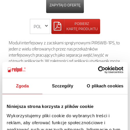
ZAPYTAJ O OFERTĘ
POBIERZ
KARTĘ PRODUKTU
Moduł interfejsowy z zaciskami sprężynowymi PIR6WB-1PS, to
jeden z wielu oferowanych przez nas przekaźników
interfejsowych pracujących jako separacja wejść/wyjść w
różnych aplikacjach. W zależności od aplikacji użytkownik może
sam określić jaki przekaźnik wykonawczy do tego modułu
zastosuje: elektromagnetyczny RM699B lub półprzewodnikowy
serii RSR30. W tej grupie produktów znajduje się też przekaźnik z
wbudowanym filtrem przeciwzakłóceniowym do długich linii
Zgoda
Szczegóły
O plikach cookies
sterujących. Niewielkie wymiary, tylko 6,2 mm powodują, że jest
to bardzo chętnie stosowany w szafach element.
Niniejsza strona korzysta z plików cookie
POWRÓT
Wykorzystujemy pliki cookie do wybranych treści i
reklam, aby oferować funkcje społecznościowe i
analizować ruch w naszych witrynach. Informacje o tym,