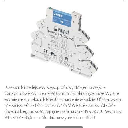
Przekaźnik interfejsowy wąskoprofilowy: 1Z - jedno wyjście
tranzystorowe 2 A. Szerokość 6,2 mm. Zaciski sprężynowe. Wyjście
(wymienne - przekaźnik RSR30, oznaczenie w kodzie "O"): tranzystor
1Z - zaciski: (+)13 - (-)14; DC1 - 2 A / 24 V. Wejście - zaciski: A1 - A2 -
dowolna biegunowość, napięcie zasilania Un - 115 V AC/DC. Wymiary:
98,3 x 6,2 x 84,6 mm. Montaż na szynie 35 mm. IP 20.