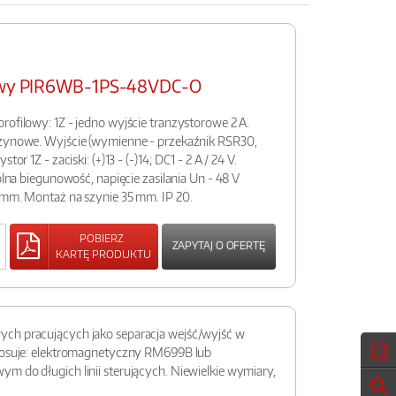
jsowy PIR6WB-1PS-48VDC-O
rofilowy: 1Z - jedno wyjście tranzystorowe 2 A.
ężynowe. Wyjście (wymienne - przekaźnik RSR30,
or 1Z - zaciski: (+)13 - (-)14; DC1 - 2 A / 24 V.
wolna biegunowość, napięcie zasilania Un - 48 V
 mm. Montaż na szynie 35 mm. IP 20.
POBIERZ
ZAPYTAJ O OFERTĘ
KARTĘ PRODUKTU
ych pracujących jako separacja wejść/wyjść w
stosuje: elektromagnetyczny RM699B lub
 do długich linii sterujących. Niewielkie wymiary,