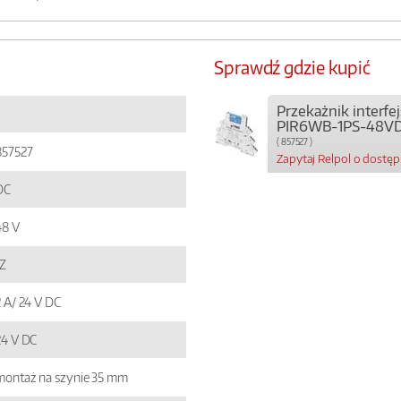
Sprawdź gdzie kupić
Przekażnik interf
PIR6WB-1PS-48V
( 857527 )
857527
Zapytaj Relpol o dostę
DC
48 V
1Z
2 A/ 24 V DC
24 V DC
montaż na szynie 35 mm