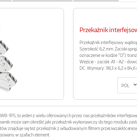
Przekażnik interfe
Przekaźnik interfejsowy wąskop
Szerokość 6,2 mm. Zaciski spr
oznaczenie w kodzie "O"): tranzyst
Wejście - zaciski: A1 - A2 - do
DC. Wymiary: 98,3 x 6,2 x 84,6
B-1PS, to jeden z wielu oferowanych przez nas przekaźników interfejsow
ytkownik może sam określić jaki przekaźnik wykonawczy do tego modułu za
ów znajduje się też przekaźnik z wbudowanym filtrem przeciwzakłóceniowym
tosowany w szafach element.