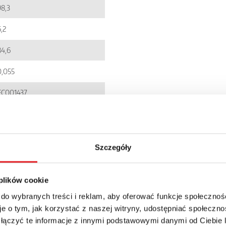
98,3
,2
84,6
0,055
EC001437
5900005091599
niestandardowe
Szczegóły
PIR6WB-1PS
IP 20
 plików cookie
 do wybranych treści i reklam, aby oferować funkcje społecznoś
119.66zł + 23% VAT
e o tym, jak korzystać z naszej witryny, udostępniać społeczno
 łączyć te informacje z innymi podstawowymi danymi od Ciebie