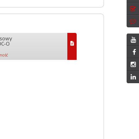
ejsowy
DC-O
pność