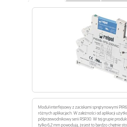
Moduł interfejsowy z zaciskami sprężynowymi PIR6W
różnych aplikacjach. W zależności od aplikacji uż
półprzewodnikowy serii RSR30. W tej grupie produkt
tylko 6,2 mm powodują, że jest to bardzo chętnie s