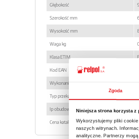
Głębokość
Szerokość mm
6
Wysokość mm
Waga kg
Klasa ETIM
Kod EAN
Wykonanie
Zgoda
Typ przekaźnika
Ip obudowy
Niniejsza strona korzysta z
Wykorzystujemy pliki cookie
Cena katalogowa
naszych witrynach. Informacj
analityczne. Partnerzy mogą