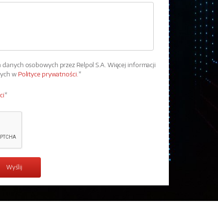
danych osobowych przez Relpol S.A. Więcej informacji
wych w
Polityce prywatności.
*
ci
*