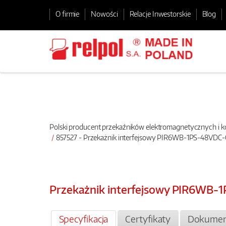
O firmie
Nowości
Relacje Inwestorskie
Blog
Polski producent przekaźników elektromagnetycznych i
857527 - Przekażnik interfejsowy PIR6WB-1PS-48VDC
Przekażnik interfejsowy PIR6WB
Specyfikacja
Certyfikaty
Dokumen