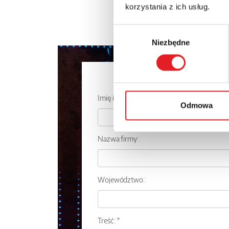
korzystania z ich usług.
Wybór
Niezbędne
zgody
Zapytaj o
Imię i nazwisko: *
Odmowa
Nazwa firmy:
Województwo:
Treść: *