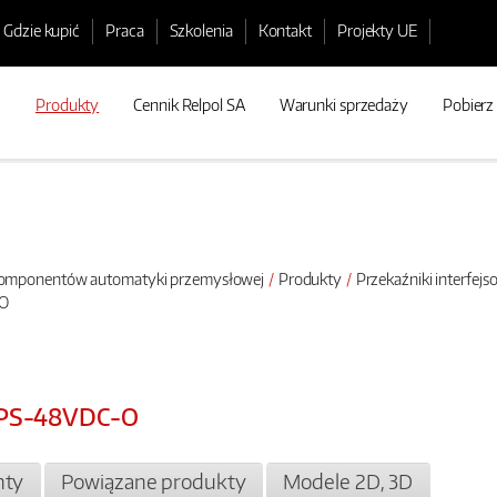
Gdzie kupić
Praca
Szkolenia
Kontakt
Projekty UE
Produkty
Cennik Relpol SA
Warunki sprzedaży
Pobierz
 komponentów automatyki przemysłowej
Produkty
Przekaźniki interfej
-O
-1PS-48VDC-O
ty
Powiązane produkty
Modele 2D, 3D