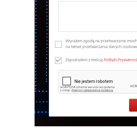
Wyrażam zgodę na przetwarzanie moich 
na temat przetwarzania danych osobo
Zapoznałem z treścią
Polityki Prywatnoś