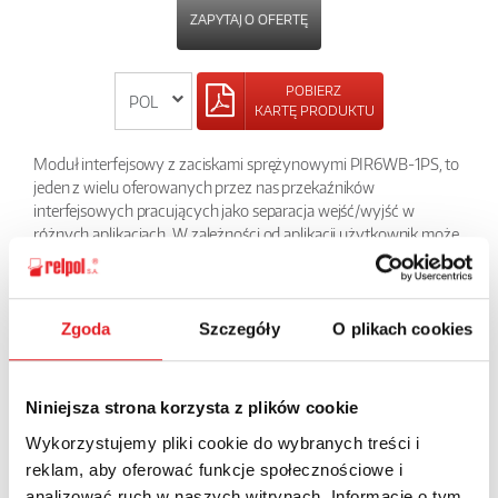
ZAPYTAJ O OFERTĘ
POBIERZ
KARTĘ PRODUKTU
Moduł interfejsowy z zaciskami sprężynowymi PIR6WB-1PS, to
jeden z wielu oferowanych przez nas przekaźników
interfejsowych pracujących jako separacja wejść/wyjść w
różnych aplikacjach. W zależności od aplikacji użytkownik może
sam określić jaki przekaźnik wykonawczy do tego modułu
zastosuje: elektromagnetyczny RM699B lub półprzewodnikowy
serii RSR30. W tej grupie produktów znajduje się też przekaźnik z
wbudowanym filtrem przeciwzakłóceniowym do długich linii
Zgoda
Szczegóły
O plikach cookies
sterujących. Niewielkie wymiary, tylko 6,2 mm powodują, że jest
to bardzo chętnie stosowany w szafach element.
Niniejsza strona korzysta z plików cookie
POWRÓT
Wykorzystujemy pliki cookie do wybranych treści i
reklam, aby oferować funkcje społecznościowe i
analizować ruch w naszych witrynach. Informacje o tym,