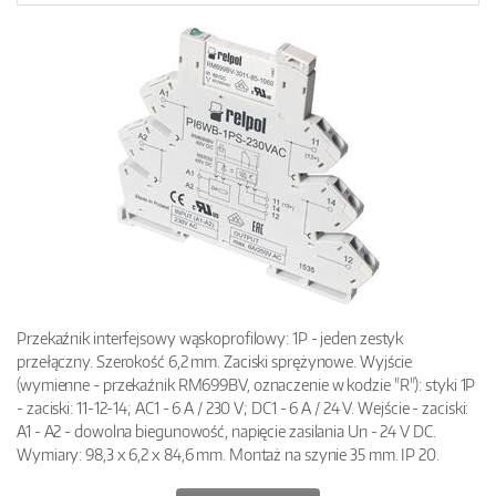
Przekaźnik interfejsowy wąskoprofilowy: 1P - jeden zestyk
przełączny. Szerokość 6,2 mm. Zaciski sprężynowe. Wyjście
(wymienne - przekaźnik RM699BV, oznaczenie w kodzie "R"): styki 1P
- zaciski: 11-12-14; AC1 - 6 A / 230 V; DC1 - 6 A / 24 V. Wejście - zaciski:
A1 - A2 - dowolna biegunowość, napięcie zasilania Un - 24 V DC.
Wymiary: 98,3 x 6,2 x 84,6 mm. Montaż na szynie 35 mm. IP 20.