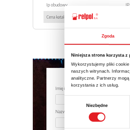
Ip obudowy
IP
Cena katalogowa
11
Zgoda
Niniejsza strona korzysta z
Wykorzystujemy pliki cookie
naszych witrynach. Informacj
Zapytaj o
analityczne. Partnerzy mogą
korzystania z ich usług.
Imię i nazwisko: *
Wybór
Niezbędne
zgody
Nazwa firmy: