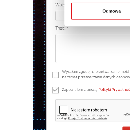
Województwo:
Odmowa
Treść: *
Wyrażam zgodę na przetwarzanie moich 
na temat przetwarzania danych osobo
Zapoznałem z treścią
Polityki Prywatnoś