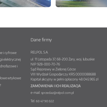
Dane firmy
RELPOL S.A.
e i cyfrowe
ul.
11 Listopada 37
,
68-200
Żary
, woj.
lubuskie
gii elektrycznej
NIP 928-000-70-76
ednofazowe i
Sąd Rejonowy w Zielonej Górze
VIII Wydział Gospodarczy KRS 0000088688
słowe wtykowe
Kapitał akcyjny w pełni opłacony 48.045.965 zł
e
ZAMÓWIENIA I ICH REALIZACJA
e-mail:
sprzedaz@relpol.com.pl
Tel.
68 47 90 822