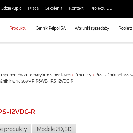
Gdzie kupić
Praca
Szkolenia
Kontakt
Projekty UE
Produkty
Cennik Relpol SA
Warunki sprzedaży
Pobierz
 komponentów automatyki przemysłowej
Produkty
Przekaźniki półprz
ażnik interfejsowy PIR6WB-1PS-12VDC-R
1PS-12VDC-R
e produkty
Modele 2D, 3D