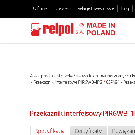
O firmie
Nowości
Relacje Inwestorskie
Blog
Polski producent przekaźników elektromagnetycznych i
Przekaźniki interfejsowe PIR6WB-1PS
857484 - Przek
Przekażnik interfejsowy PIR6WB-
Specyfikacja
Certyfikaty
Powiązan