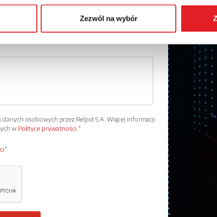
Zezwól na wybór
Z
danych osobowych przez Relpol S.A. Więcej informacji
wych w
Polityce prywatności.
*
ci
*