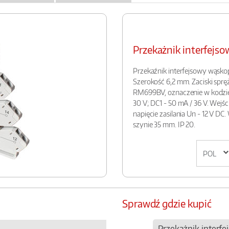
Przekażnik interfej
Przekaźnik interfejsowy wąskop
Szerokość 6,2 mm. Zaciski spr
RM699BV, oznaczenie w kodzie "R
30 V; DC1 - 50 mA / 36 V. Wejśc
napięcie zasilania Un - 12 V DC
szynie 35 mm. IP 20.
Sprawdź gdzie kupić
Przekażnik interf