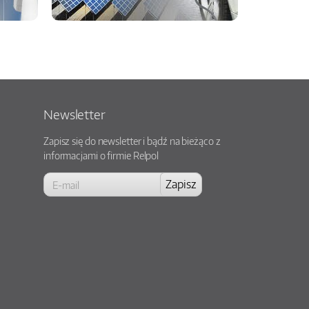
Newsletter
Zapisz się do newsletter i bądź na bieżąco z
informacjami o firmie Relpol