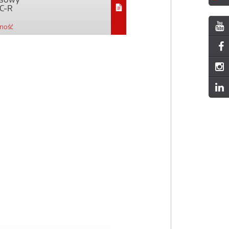
C-R
pność