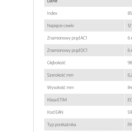
Dane
Index
8
Napięcie cewki
12
Znamionowy prąd AC1
6 
Znamionowy prąd DC1
6 
Głębokość
98
Szerokość mm
6,
Wysokość mm
84
Klasa ETIM
E
Kod EAN
5
Typ przekaźnika
P