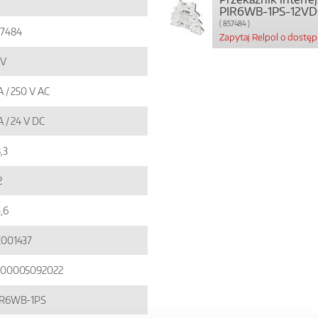
PIR6WB-1PS-12VD
( 857484 )
57484
Zapytaj Relpol o dostę
 V
A / 250 V AC
A / 24 V DC
,3
2
,6
C001437
900005092022
IR6WB-1PS