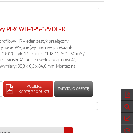
sowy PIR6WB-1PS-12VDC-R
rofilowy: 1P - jeden zestyk przełączny.
ężynowe. Wyjście (wymienne - przekaźnik
01"): styki 1P - zaciski: 11-12-14; AC1 - 50 mA /
ie - zaciski: A1 - A2 - dowolna biegunowość,
. Wymiary: 98,3 x 6,2 x 84,6 mm. Montaż na
POBIERZ
ZAPYTAJ O OFERTĘ
KARTĘ PRODUKTU
ejsowy