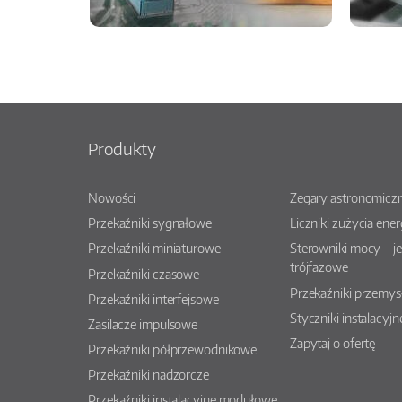
Produkty
Nowości
Zegary astronomiczn
Przekaźniki sygnałowe
Liczniki zużycia ener
Przekaźniki miniaturowe
Sterowniki mocy – j
trójfazowe
Przekaźniki czasowe
Przekaźniki przemy
Przekaźniki interfejsowe
Styczniki instalacyjn
Zasilacze impulsowe
Zapytaj o ofertę
Przekaźniki półprzewodnikowe
Przekaźniki nadzorcze
Przekaźniki instalacyjne modułowe