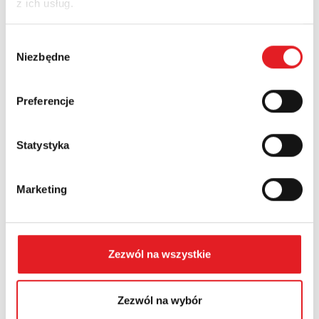
z ich usług.
Nazwa firmy:
Wybór
Niezbędne
zgody
Numer telefonu:
Preferencje
Województwo:
Statystyka
Marketing
Treść: *
Zezwól na wszystkie
Zezwól na wybór
Wyrażam zgodę na przetwarzanie moich danych
osobowych przez Relpol S.A. Więcej informacji na