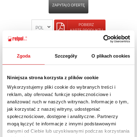
ZAPYTAJ O OFERTĘ
POBIERZ
KARTĘ PRODUKTU
POWRÓT
Zgoda
Szczegóły
O plikach cookies
Niniejsza strona korzysta z plików cookie
Zapytaj o szczegóły oferty
Wykorzystujemy pliki cookie do wybranych treści i
reklam, aby oferować funkcje społecznościowe i
Imię i nazwisko: *
analizować ruch w naszych witrynach. Informacje o tym,
jak korzystać z naszej witryny, udostępniać
społecznościowe, dostępne i analityczne. Partnerzy
Adres e-mail: *
mogą łączyć te informacje z innymi podstawowymi
danymi od Ciebie lub uzyskiwanymi podczas korzystania