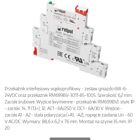
Przekaźnik interfejsowy wąskoprofilowy - zestaw gniazdo 6W-6-
24VDC oraz przekaźnik RM699BV-3011-85-1005. Szerokość 6,2 mm.
Zaciski śrubowe. Wyjście (wymienne - przekaźnik RM699BV): styki 1P
- zaciski: 14, 11 (13+), 12; AC1 - 6A/250 V; DC1 - 6A/30 V. Wejście -
zaciski A1 - A2 - stała polaryzacja (+A1, -A2), napięcie zasilania Un - 60
V AC/DC. Wymiary: 88,6 x 6,2 x 76 mm. Montaż na szynie 35 mm. IP
20.