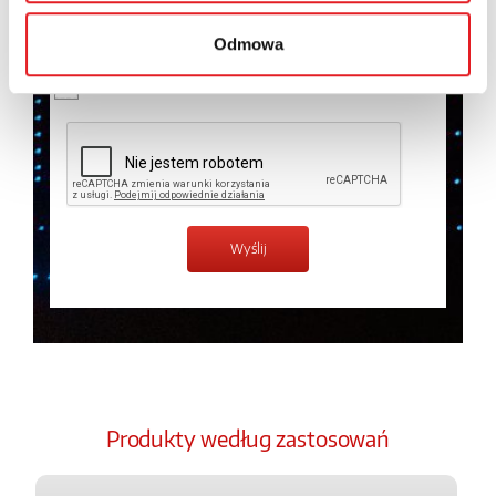
temat przetwarzania danych osobowych w
Polityce
prywatności.
*
Odmowa
Zapoznałem z treścią
Polityki Prywatności
*
Produkty według zastosowań