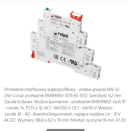
Przekaźnik interfejsowy wąskoprofilowy - zestaw gniazdo 6W-12-
24V-U oraz przekaźnik RM699BV-3011-85-1012. Szerokość 6,2 mm.
Zaciski śrubowe. Wyjście (wymienne - przekaźnik RM699BV): styki 1P
- zaciski: 14, 11 (13+), 12; AC1 - 6A/250 V; DC1 - 6A/30 V. Wejście -
zaciski: A1 - A2 - dowolna biegunowość, napięcie zasilania Un - 12 V
AC/DC. Wymiary: 88,6 x 6,2 x 76 mm. Montaż na szynie 35 mm. IP 20.