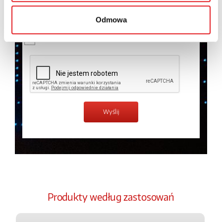
temat przetwarzania danych osobowych w
Polityce
prywatności.
*
Odmowa
Zapoznałem z treścią
Polityki Prywatności
*
Produkty według zastosowań