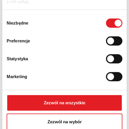
z ich usług.
Nazwa firmy:
Wybór
Niezbędne
zgody
Numer telefonu:
Preferencje
Województwo:
Statystyka
Marketing
Treść: *
Zezwól na wszystkie
Zezwól na wybór
Wyrażam zgodę na przetwarzanie moich danych
osobowych przez Relpol S.A. Więcej informacji na