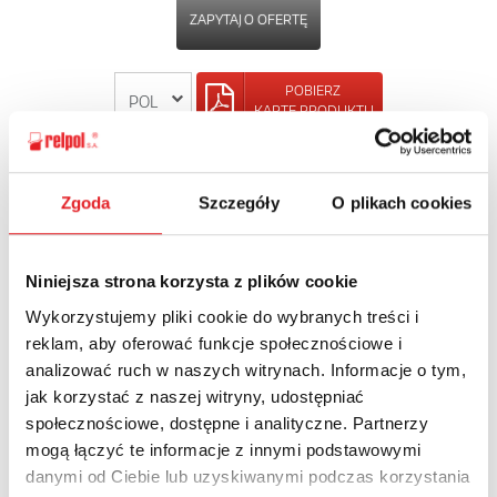
ZAPYTAJ O OFERTĘ
POBIERZ
KARTĘ PRODUKTU
POWRÓT
Zgoda
Szczegóły
O plikach cookies
Niniejsza strona korzysta z plików cookie
Zapytaj o szczegóły oferty
Wykorzystujemy pliki cookie do wybranych treści i
reklam, aby oferować funkcje społecznościowe i
Imię i nazwisko: *
analizować ruch w naszych witrynach. Informacje o tym,
jak korzystać z naszej witryny, udostępniać
społecznościowe, dostępne i analityczne. Partnerzy
Adres e-mail: *
mogą łączyć te informacje z innymi podstawowymi
danymi od Ciebie lub uzyskiwanymi podczas korzystania