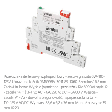
Przekaźnik interfejsowy wąskoprofilowy - zestaw gniazdo 6W-110-
125V-U oraz przekaźnik RM699BV-3011-85-1060. Szerokość 6,2 mm.
Zaciski śrubowe. Wyjście (wymienne - przekaźnik RM699BV): styki 1P
- zaciski: 14, 11 (13+), 12; AC1 - 6A/250 V; DC1 - 6A/30 V. Wejście -
zaciski: A1 - A2 - dowolna biegunowość, napięcie zasilania Un -
110...125 V AC/DC. Wymiary: 88,6 x 6,2 x 76 mm. Montaż na szynie 35
mm. IP 20.