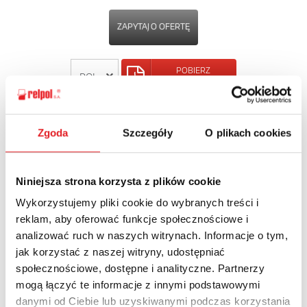
ZAPYTAJ O OFERTĘ
POBIERZ
KARTĘ PRODUKTU
POWRÓT
Zgoda
Szczegóły
O plikach cookies
Niniejsza strona korzysta z plików cookie
Wykorzystujemy pliki cookie do wybranych treści i
Zapytaj o szczegóły oferty
reklam, aby oferować funkcje społecznościowe i
analizować ruch w naszych witrynach. Informacje o tym,
Imię i nazwisko: *
jak korzystać z naszej witryny, udostępniać
społecznościowe, dostępne i analityczne. Partnerzy
mogą łączyć te informacje z innymi podstawowymi
Adres e-mail: *
danymi od Ciebie lub uzyskiwanymi podczas korzystania