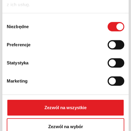
z ich usług.
Nazwa firmy:
Wybór
Niezbędne
zgody
Numer telefonu:
Preferencje
Statystyka
Województwo:
Marketing
Treść: *
Zezwól na wszystkie
Zezwól na wybór
Wyrażam zgodę na przetwarzanie moich danych