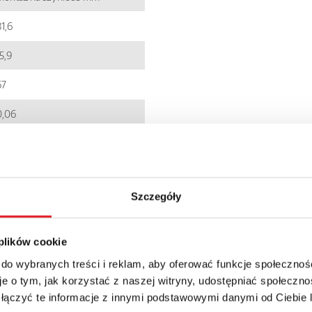
1,6
5,9
67
0,06
EC001437
5900005217005
Szczegóły
PI84
IP 20
 plików cookie
88.06zł + 23% VAT
 do wybranych treści i reklam, aby oferować funkcje społecznoś
e o tym, jak korzystać z naszej witryny, udostępniać społeczno
 łączyć te informacje z innymi podstawowymi danymi od Ciebie