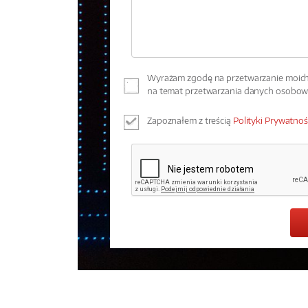
Wyrażam zgodę na przetwarzanie moich 
na temat przetwarzania danych osobo
Zapoznałem z treścią
Polityki Prywatnoś