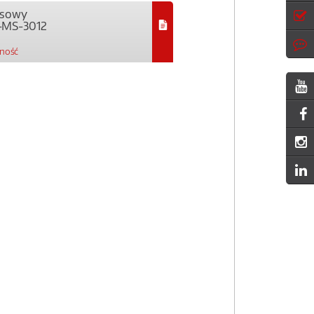
ejsowy
-MS-3012
pność