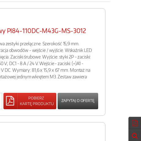
sowy PI84-110DC-M43G-MS-3012
dwa zestyki przełączne. Szerokość 15,9 mm.
acja obwodów - wejście / wyjście. Wskaźnik LED
ęcia. Zaciski śrubowe. Wyjście: styki 2P - zaciski:
0 V; DC1 - 8 A / 24 V. Wejście - zaciski: (+)A1 -
110 V DC. Wymiary: 81,6 x 15,9 x 67 mm. Montaż na
ontażowej jednym wkrętem M3. Zestaw zawiera
POBIERZ
ZAPYTAJ O OFERTĘ
KARTĘ PRODUKTU