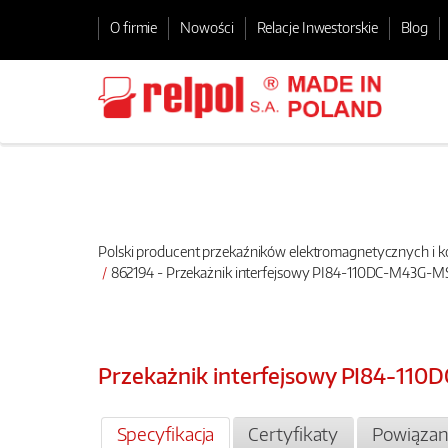
O firmie
Nowości
Relacje Inwestorskie
Blog
Polski producent przekaźników elektromagnetycznych i
862194 - Przekażnik interfejsowy PI84-110DC-M43G-M
Przekażnik interfejsowy PI84-11
Specyfikacja
Certyfikaty
Powiązan