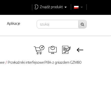
Znajdź produkt
Aplikacje
sowe
Przekaźniki interfejsowe PI84 z gniazdem GZM80