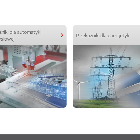
źniki dla automatyki
Przekaźniki dla energetyki
słowej