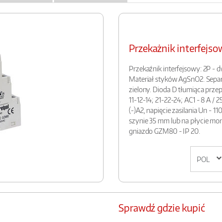
Przekażnik interfej
Przekaźnik interfejsowy: 2P - 
Materiał styków AgSnO2. Separ
zielony. Dioda D tłumiąca przepi
11-12-14; 21-22-24; AC1 - 8 A / 25
(-)A2, napięcie zasilania Un - 
szynie 35 mm lub na płycie m
gniazdo GZM80 - IP 20.
Sprawdź gdzie kupić