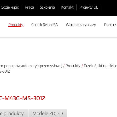
Gdzie kupić
Praca
Szkolenia
Kontakt
Projekty UE
Produkty
Cennik Relpol SA
Warunki sprzedaży
Pobierz
 komponentów automatyki przemysłowej
Produkty
Przekaźniki interfej
S-3012
0DC-M43G-MS-3012
e produkty
Modele 2D, 3D