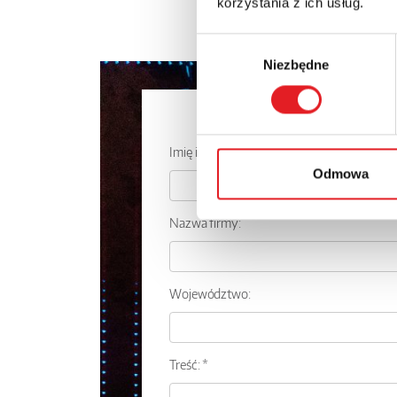
korzystania z ich usług.
Wybór
Niezbędne
zgody
Zapytaj o
Imię i nazwisko: *
Odmowa
Nazwa firmy:
Województwo:
Treść: *