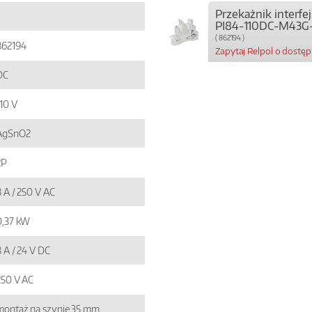
Przekażnik interf
PI84-110DC-M43G
( 862194 )
862194
Zapytaj Relpol o dostę
DC
110 V
AgSnO2
2P
8 A / 250 V AC
0,37 kW
 A / 24 V DC
250 V AC
montaż na szynie 35 mm