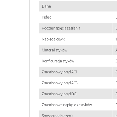
Dane
Index
Rodzaj napięcia zasilania
Napięcie cewki
Materiał styków
Konfiguracja styków
Znamionowy prąd AC1
Znamionowy prąd AC3
Znamionowy prąd DC1
8
Znamionowe napięcie zestyków
Sposób podłączenia