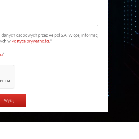
danych osobowych przez Relpol S.A. Więcej informacji
wych w
Polityce prywatności.
*
ci
*