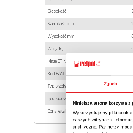
Głębokość
8
Szerokość mm
1
Wysokość mm
Waga kg
Klasa ETIM
Kod EAN
Zgoda
Typ przekaźnika
Ip obudowy
Niniejsza strona korzysta z
Cena katalogowa
Wykorzystujemy pliki cookie
naszych witrynach. Informacj
analityczne. Partnerzy mogą