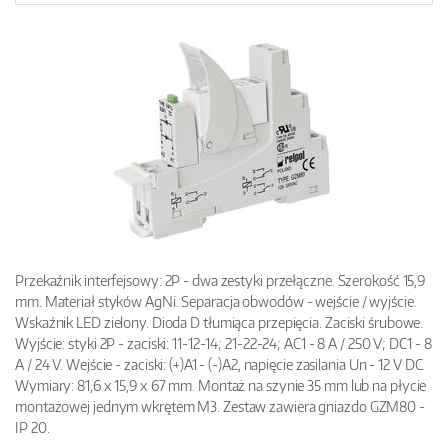
Przekaźnik interfejsowy: 2P - dwa zestyki przełączne. Szerokość 15,9
mm. Materiał styków AgNi. Separacja obwodów - wejście / wyjście.
Wskaźnik LED zielony. Dioda D tłumiąca przepięcia. Zaciski śrubowe.
Wyjście: styki 2P - zaciski: 11-12-14; 21-22-24; AC1 - 8 A / 250 V; DC1 - 8
A / 24 V. Wejście - zaciski: (+)A1 - (-)A2, napięcie zasilania Un - 12 V DC.
Wymiary: 81,6 x 15,9 x 67 mm. Montaż na szynie 35 mm lub na płycie
montażowej jednym wkrętem M3. Zestaw zawiera gniazdo GZM80 -
IP 20.