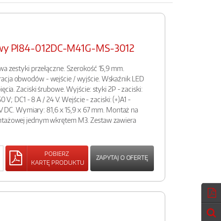
sowy PI84-012DC-M41G-MS-3012
dwa zestyki przełączne. Szerokość 15,9 mm.
acja obwodów - wejście / wyjście. Wskaźnik LED
ęcia. Zaciski śrubowe. Wyjście: styki 2P - zaciski:
0 V; DC1 - 8 A / 24 V. Wejście - zaciski: (+)A1 -
12 V DC. Wymiary: 81,6 x 15,9 x 67 mm. Montaż na
ontażowej jednym wkrętem M3. Zestaw zawiera
POBIERZ
ZAPYTAJ O OFERTĘ
KARTĘ PRODUKTU