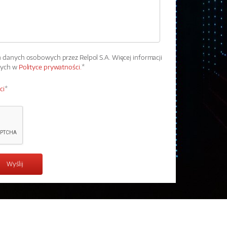
danych osobowych przez Relpol S.A. Więcej informacji
wych w
Polityce prywatności.
*
ci
*