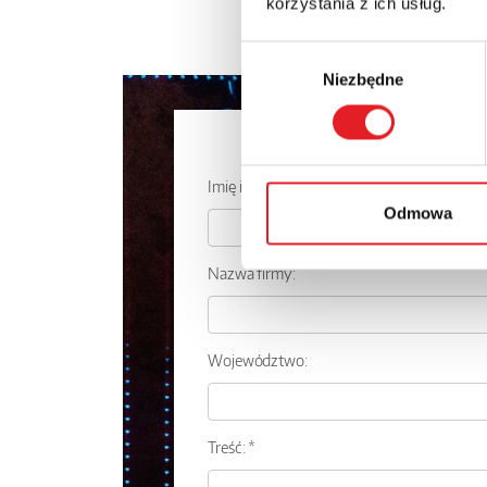
korzystania z ich usług.
Wybór
Niezbędne
zgody
Zapytaj o
Imię i nazwisko: *
Odmowa
Nazwa firmy:
Województwo:
Treść: *