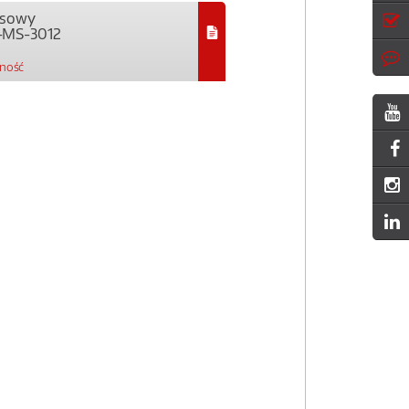
ejsowy
-MS-3012
pność