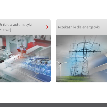
źniki dla automatyki
Przekaźniki dla energetyki
słowej