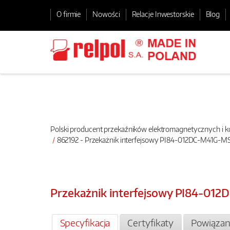
O firmie
Nowości
Relacje Inwestorskie
Blog
Polski producent przekaźników elektromagnetycznych i
862192 - Przekażnik interfejsowy PI84-012DC-M41G-M
Przekażnik interfejsowy PI84-01
Specyfikacja
Certyfikaty
Powiązan