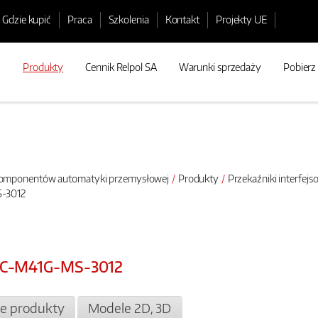
Gdzie kupić
Praca
Szkolenia
Kontakt
Projekty UE
Produkty
Cennik Relpol SA
Warunki sprzedaży
Pobierz
 komponentów automatyki przemysłowej
Produkty
Przekaźniki interfej
S-3012
2DC-M41G-MS-3012
e produkty
Modele 2D, 3D