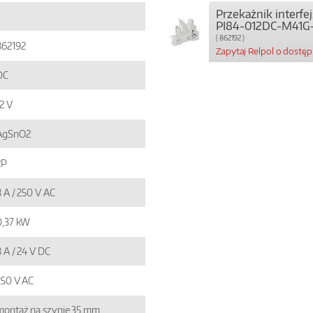
Przekażnik interf
PI84-012DC-M41G
( 862192 )
862192
Zapytaj Relpol o dostę
DC
2 V
AgSnO2
2P
8 A / 250 V AC
0,37 kW
 A / 24 V DC
250 V AC
montaż na szynie 35 mm