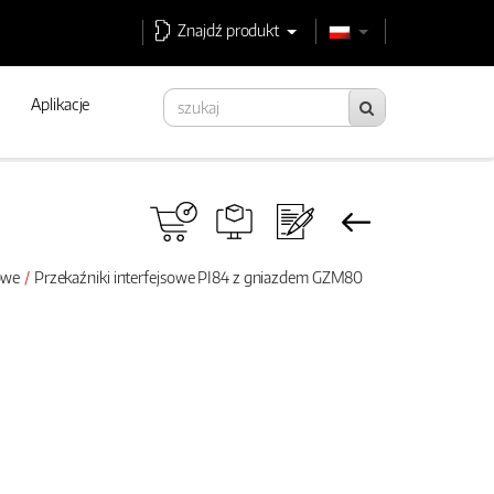
Znajdź produkt
Aplikacje
sowe
Przekaźniki interfejsowe PI84 z gniazdem GZM80