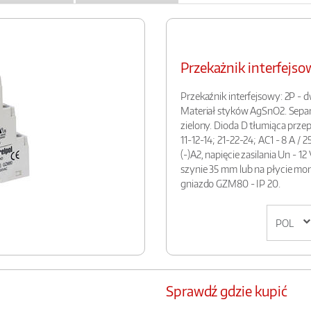
Przekażnik interfej
Przekaźnik interfejsowy: 2P - 
Materiał styków AgSnO2. Separ
zielony. Dioda D tłumiąca przepi
11-12-14; 21-22-24; AC1 - 8 A / 25
(-)A2, napięcie zasilania Un - 
szynie 35 mm lub na płycie m
gniazdo GZM80 - IP 20.
Sprawdź gdzie kupić