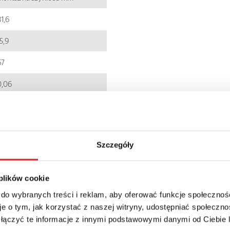
1,6
5,9
67
0,06
EC001437
5900005216923
Szczegóły
PI84
IP 20
 plików cookie
67.21zł + 23% VAT
 do wybranych treści i reklam, aby oferować funkcje społecznoś
e o tym, jak korzystać z naszej witryny, udostępniać społeczno
 łączyć te informacje z innymi podstawowymi danymi od Ciebie