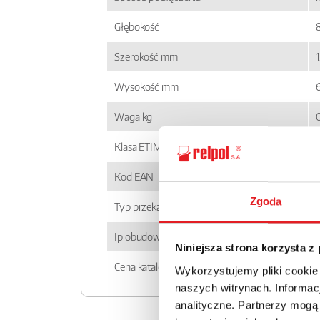
Głębokość
8
Szerokość mm
1
Wysokość mm
Waga kg
Klasa ETIM
Kod EAN
Zgoda
Typ przekaźnika
Ip obudowy
Niniejsza strona korzysta z
Cena katalogowa
Wykorzystujemy pliki cookie
naszych witrynach. Informacj
analityczne. Partnerzy mogą