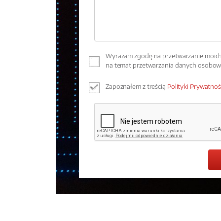
Wyrażam zgodę na przetwarzanie moich 
na temat przetwarzania danych osobo
Zapoznałem z treścią
Polityki Prywatnoś