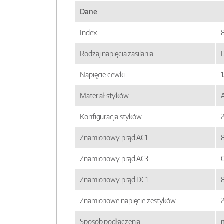
Dane
Index
Rodzaj napięcia zasilania
Napięcie cewki
1
Materiał styków
Konfiguracja styków
Znamionowy prąd AC1
Znamionowy prąd AC3
Znamionowy prąd DC1
8
Znamionowe napięcie zestyków
Sposób podłączenia