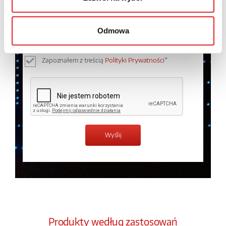
Wyrażam zgodę na przetwarzanie moich danych
osobowych przez Relpol S.A. Więcej informacji na
temat przetwarzania danych osobowych w
Polityce
Odmowa
prywatności.
*
Zapoznałem z treścią
Polityki Prywatności
*
Produkty według zastosowań