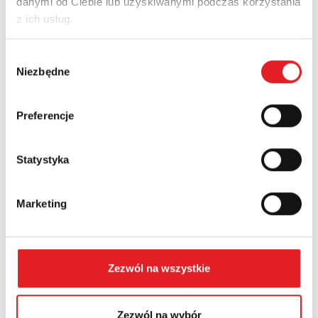
danymi od Ciebie lub uzyskiwanymi podczas korzystania
z ich usług.
Nazwa firmy:
Wybór
Niezbędne
zgody
Numer telefonu:
Preferencje
Statystyka
Województwo:
Marketing
Treść: *
Zezwól na wszystkie
Zezwól na wybór