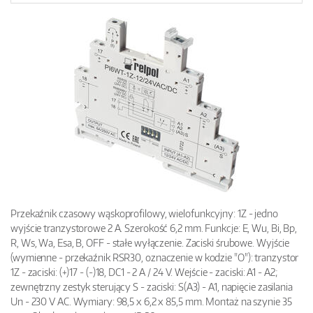
Przekaźnik czasowy wąskoprofilowy, wielofunkcyjny: 1Z - jedno
wyjście tranzystorowe 2 A. Szerokość 6,2 mm. Funkcje: E, Wu, Bi, Bp,
R, Ws, Wa, Esa, B, OFF - stałe wyłączenie. Zaciski śrubowe. Wyjście
(wymienne - przekaźnik RSR30, oznaczenie w kodzie "O"): tranzystor
1Z - zaciski: (+)17 - (-)18, DC1 - 2 A / 24 V. Wejście - zaciski: A1 - A2;
zewnętrzny zestyk sterujący S - zaciski: S(A3) - A1, napięcie zasilania
Un - 230 V AC. Wymiary: 98,5 x 6,2 x 85,5 mm. Montaż na szynie 35