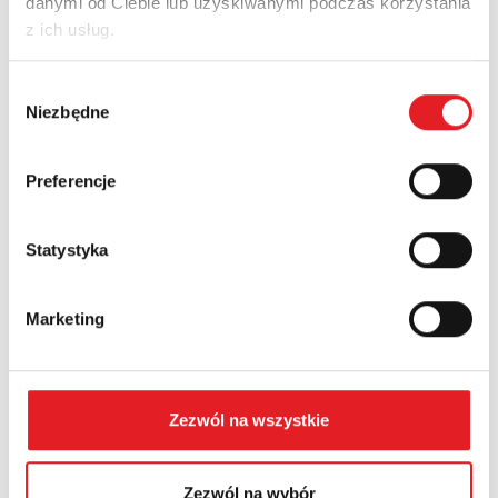
danymi od Ciebie lub uzyskiwanymi podczas korzystania
z ich usług.
Nazwa firmy:
Wybór
Niezbędne
zgody
Numer telefonu:
Preferencje
Statystyka
Województwo:
Marketing
Treść: *
Zezwól na wszystkie
Zezwól na wybór