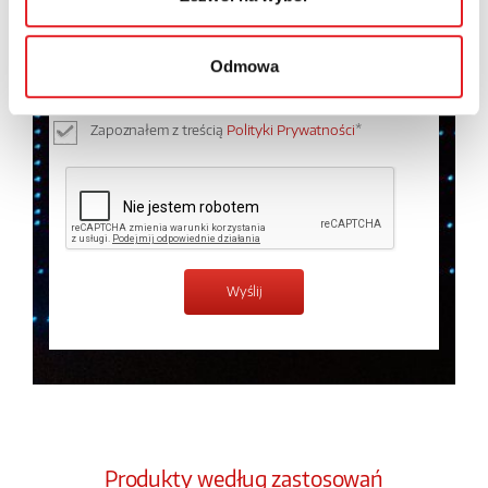
Wyrażam zgodę na przetwarzanie moich danych
osobowych przez Relpol S.A. Więcej informacji na
temat przetwarzania danych osobowych w
Polityce
Odmowa
prywatności.
*
Zapoznałem z treścią
Polityki Prywatności
*
Produkty według zastosowań