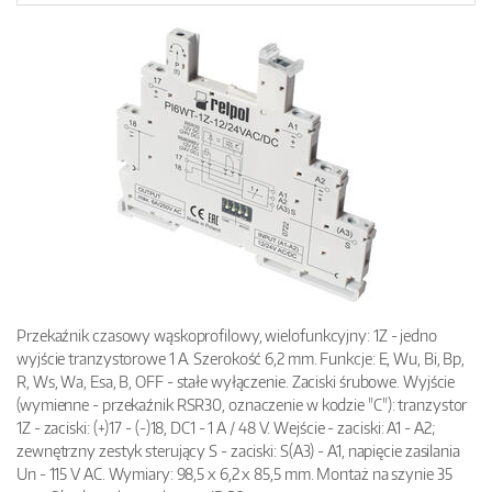
Przekaźnik czasowy wąskoprofilowy, wielofunkcyjny: 1Z - jedno
wyjście tranzystorowe 1 A. Szerokość 6,2 mm. Funkcje: E, Wu, Bi, Bp,
R, Ws, Wa, Esa, B, OFF - stałe wyłączenie. Zaciski śrubowe. Wyjście
(wymienne - przekaźnik RSR30, oznaczenie w kodzie "C"): tranzystor
1Z - zaciski: (+)17 - (-)18, DC1 - 1 A / 48 V. Wejście - zaciski: A1 - A2;
zewnętrzny zestyk sterujący S - zaciski: S(A3) - A1, napięcie zasilania
Un - 115 V AC. Wymiary: 98,5 x 6,2 x 85,5 mm. Montaż na szynie 35