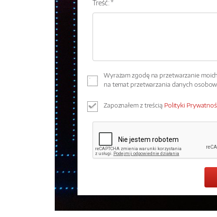
Treść: *
Wyrażam zgodę na przetwarzanie moich 
na temat przetwarzania danych osobo
Zapoznałem z treścią
Polityki Prywatnoś