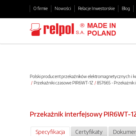
O firmie
Nowości
Relacje Inwestorskie
Blog
Polski producent przekaźników elektromagnetycznych i
Przekaźniki czasowe PIR6WT-1Z
857665 - Przekażnik
Przekażnik interfejsowy PIR6WT-
Specyfikacja
Certyfikaty
Dokumen