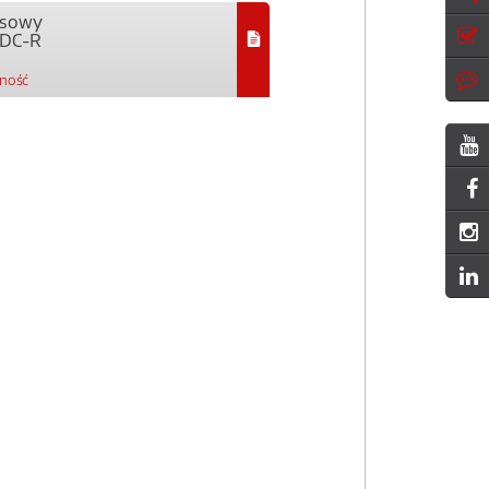
ejsowy
/DC-R
pność