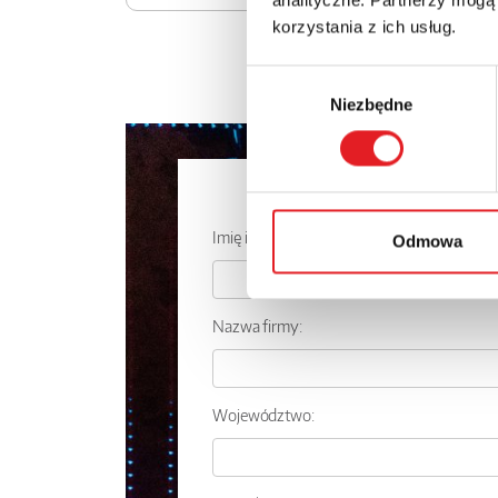
korzystania z ich usług.
Wybór
Niezbędne
zgody
Zapytaj o
Imię i nazwisko: *
Odmowa
Nazwa firmy:
Województwo: