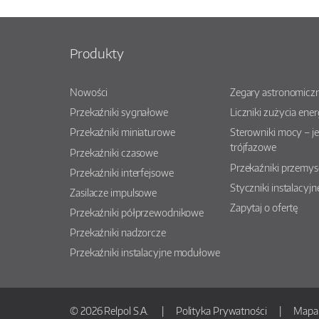
Produkty
Nowości
Zegary astronomiczn
Przekaźniki sygnałowe
Liczniki zużycia ener
Przekaźniki miniaturowe
Sterowniki mocy – j
trójfazowe
Przekaźniki czasowe
Przekaźniki przemy
Przekaźniki interfejsowe
Styczniki instalacyjn
Zasilacze impulsowe
Zapytaj o ofertę
Przekaźniki półprzewodnikowe
Przekaźniki nadzorcze
Przekaźniki instalacyjne modułowe
© 2026 Relpol S.A.
Polityka Prywatności
Mapa 