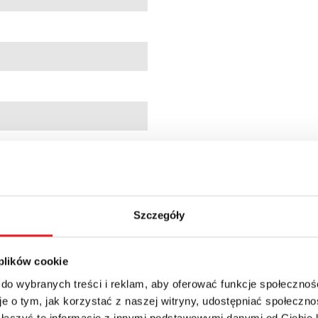
9
091353
ardowe
Szczegóły
 plików cookie
 min.; 10 min.; 1 h; 10 h; 1 d; 10 d
 do wybranych treści i reklam, aby oferować funkcje społecznoś
+ 23% VAT
e o tym, jak korzystać z naszej witryny, udostępniać społeczno
 łączyć te informacje z innymi podstawowymi danymi od Ciebie