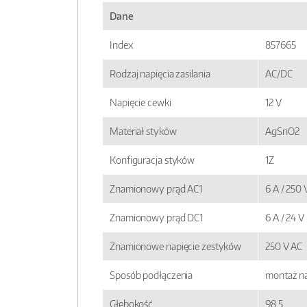
Dane
Index
857665
Rodzaj napięcia zasilania
AC/DC
Napięcie cewki
12 V
Materiał styków
AgSnO2
Konfiguracja styków
1Z
Znamionowy prąd AC1
6 A / 250 
Znamionowy prąd DC1
6 A / 24 V
Znamionowe napięcie zestyków
250 V AC
Sposób podłączenia
montaż na
Głębokość
98,5