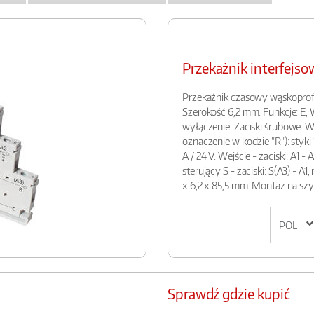
Przekażnik interfej
Przekaźnik czasowy wąskoprofil
Szerokość 6,2 mm. Funkcje: E, W
wyłączenie. Zaciski śrubowe. 
oznaczenie w kodzie "R"): styki 1Z
A / 24 V. Wejście - zaciski: A1
sterujący S - zaciski: S(A3) - A
x 6,2 x 85,5 mm. Montaż na s
Sprawdź gdzie kupić