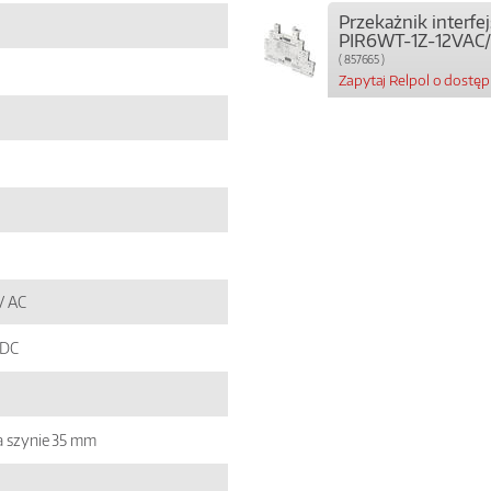
Przekażnik interf
PIR6WT-1Z-12VAC
( 857665 )
Zapytaj Relpol o dostę
V AC
 DC
 szynie 35 mm