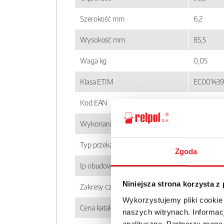
Szerokość mm
6,2
Wysokość mm
85,5
Waga kg
0,05
Klasa ETIM
EC00143
Kod EAN
5900005
Wykonanie
niestand
Typ przekaźnika
PIR6WT
Zgoda
Ip obudowy
IP 20
Niniejsza strona korzysta z
Zakresy czasowe
1 s; 10 s; 1
Wykorzystujemy pliki cookie
Cena katalogowa
194.81zł 
naszych witrynach. Informacj
analityczne. Partnerzy mogą