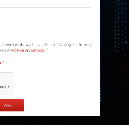
danych osobowych przez Relpol S.A. Więcej informacji
wych w
Polityce prywatności.
*
ci
*