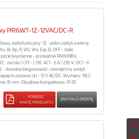
sowy PIR6WT-1Z-12VAC/DC-R
owy, wielofunkcyjny: 1Z - jeden zestyk zwierny.
u, Bi, Bp, R, Ws, Wa, Esa, B, OFF - stałe
Wyjście (wymienne - przekaźnik RM699BV,
 - zaciski: (+)17 - (-)18; AC1 - 6 A / 230 V; DC1 - 6
 - A2 - dowolna biegunowość; zewnętrzny zestyk
1, napięcie zasilania Un - 12 V AC/DC. Wymiary: 98,5
zynie 35 mm. Obudowa kompaktowa. IP 20.
POBIERZ
ZAPYTAJ O OFERTĘ
KARTĘ PRODUKTU