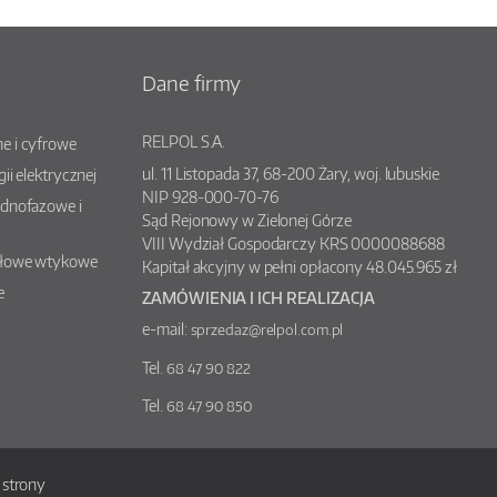
Dane firmy
RELPOL S.A.
e i cyfrowe
ul.
11 Listopada 37
,
68-200
Żary
, woj.
lubuskie
gii elektrycznej
NIP 928-000-70-76
ednofazowe i
Sąd Rejonowy w Zielonej Górze
VIII Wydział Gospodarczy KRS 0000088688
słowe wtykowe
Kapitał akcyjny w pełni opłacony 48.045.965 zł
e
ZAMÓWIENIA I ICH REALIZACJA
e-mail:
sprzedaz@relpol.com.pl
Tel.
68 47 90 822
Tel.
68 47 90 850
strony