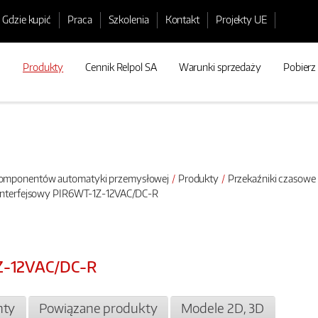
Gdzie kupić
Praca
Szkolenia
Kontakt
Projekty UE
Produkty
Cennik Relpol SA
Warunki sprzedaży
Pobierz
 komponentów automatyki przemysłowej
Produkty
Przekaźniki czasowe
 interfejsowy PIR6WT-1Z-12VAC/DC-R
1Z-12VAC/DC-R
ty
Powiązane produkty
Modele 2D, 3D