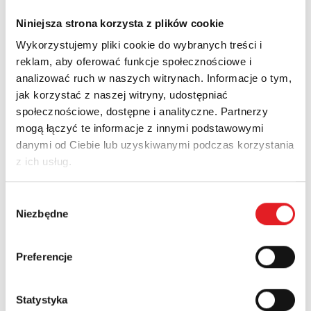
4
Niniejsza strona korzysta z plików cookie
Image
1
Pobierz
Wykorzystujemy pliki cookie do wybranych treści i
reklam, aby oferować funkcje społecznościowe i
analizować ruch w naszych witrynach. Informacje o tym,
5
jak korzystać z naszej witryny, udostępniać
Image
1
społecznościowe, dostępne i analityczne. Partnerzy
Pobierz
mogą łączyć te informacje z innymi podstawowymi
danymi od Ciebie lub uzyskiwanymi podczas korzystania
z ich usług.
6
Image
1
Pobierz
Wybór
Niezbędne
zgody
Preferencje
Nowości
Aktualności
Statystyka