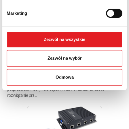
Marketing
Zezwól na wszystkie
Zezwól na wybór
Przekaźnik półprzewodnikowy interfejsowy KSR-
1-RSR25...
Odmowa
Relpol wprowadza do oferty nowoczesny przekaźnik
półprzewodnikowy interfejsowy KSR-1-RSR25-B. Jest to
rozwiązanie prz...