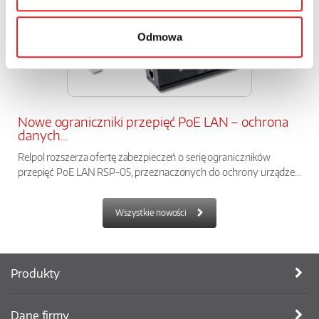
Odmowa
Nowe ograniczniki przepięć PoE LAN – ochrona
danych...
Relpol rozszerza ofertę zabezpieczeń o serię ograniczników
przepięć PoE LAN RSP-05, przeznaczonych do ochrony urządze...
Wszystkie nowości
Produkty
Dane firmy