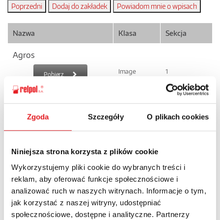
Nazwa
Klasa
Sekcja
Agros
Image
1
Pobierz
Agros
Zgoda
Szczegóły
O plikach cookies
Image
1
Pobierz
Niniejsza strona korzysta z plików cookie
Wykorzystujemy pliki cookie do wybranych treści i
Agros
reklam, aby oferować funkcje społecznościowe i
Image
1
Pobierz
analizować ruch w naszych witrynach. Informacje o tym,
jak korzystać z naszej witryny, udostępniać
społecznościowe, dostępne i analityczne. Partnerzy