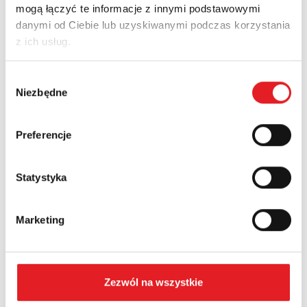
mogą łączyć te informacje z innymi podstawowymi
danymi od Ciebie lub uzyskiwanymi podczas korzystania
z ich usług.
Nowości
Aktualności
Wybór
Niezbędne
zgody
Preferencje
Statystyka
Marketing
Przekaźnik półprzewodnikowy interfejsowy KSR-
1-RSR25...
Relpol wprowadza do oferty nowoczesny przekaźnik
półprzewodnikowy interfejsowy KSR-1-RSR25-B. Jest to
Zezwól na wszystkie
rozwiązanie prz...