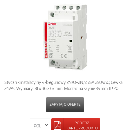
Stycznik instalacyjny 4-biegunowy 2N/O+2N/Z 25A 250VAC; Cewka:
24VAC Wymiary: 81 x 36 x 67 mm. Montaż na szynie 35 mm. IP 20.
ZAPYTAJ O OFERTĘ
POBIERZ
KARTĘ PRODUKTU