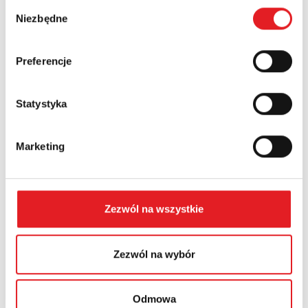
Wybór
Numer telefonu:
Niezbędne
zgody
Preferencje
Województwo:
Statystyka
Treść: *
Marketing
Zezwól na wszystkie
Wyrażam zgodę na przetwarzanie moich danych
osobowych przez Relpol S.A. Więcej informacji na
temat przetwarzania danych osobowych w
Polityce
Zezwól na wybór
prywatności.
*
Zapoznałem z treścią
Polityki Prywatności
*
Odmowa