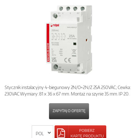
Stycznik instalacyjny 4-biegunowy 2N/O+2N/Z 25A 250VAC; Cewka:
230VAC Wymiary: 81 x 36 x 67 mm. Montaż na szynie 35 mm. IP 20.
ZAPYTAJ O OFERTĘ
POBIERZ
KARTĘ PRODUKTU