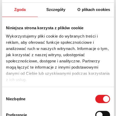
Imię i nazwisko: *
Zgoda
Szczegóły
O plikach cookies
Niniejsza strona korzysta z plików cookie
Adres e-mail: *
Wykorzystujemy pliki cookie do wybranych treści i
reklam, aby oferować funkcje społecznościowe i
analizować ruch w naszych witrynach. Informacje o tym,
Nazwa firmy:
jak korzystać z naszej witryny, udostępniać
społecznościowe, dostępne i analityczne. Partnerzy
mogą łączyć te informacje z innymi podstawowymi
Numer telefonu:
danymi od Ciebie lub uzyskiwanymi podczas korzystania
z ich usług.
Województwo:
Wybór
Niezbędne
zgody
Treść: *
Preferencje