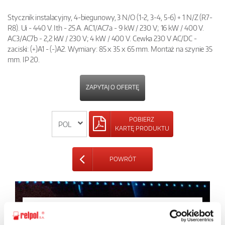
Stycznik instalacyjny, 4-biegunowy, 3 N/O (1-2, 3-4, 5-6) + 1 N/Z (R7-
R8). Ui - 440 V. Ith - 25 A. AC1/AC7a - 9 kW / 230 V; 16 kW / 400 V.
AC3/AC7b - 2,2 kW / 230 V; 4 kW / 400 V. Cewka 230 V AC/DC -
zaciski: (+)A1 - (-)A2. Wymiary: 85 x 35 x 65 mm. Montaż na szynie 35
mm. IP 20.
ZAPYTAJ O OFERTĘ
POBIERZ
KARTĘ PRODUKTU
POWRÓT
Zapytaj o szczegóły oferty