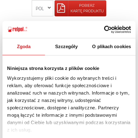
POBIERZ
KARTĘ PRODUKTU
POWRÓT
Zgoda
Szczegóły
O plikach cookies
Zapytaj o szczegóły oferty
Niniejsza strona korzysta z plików cookie
Wykorzystujemy pliki cookie do wybranych treści i
Imię i nazwisko: *
reklam, aby oferować funkcje społecznościowe i
analizować ruch w naszych witrynach. Informacje o tym,
jak korzystać z naszej witryny, udostępniać
Adres e-mail: *
społecznościowe, dostępne i analityczne. Partnerzy
mogą łączyć te informacje z innymi podstawowymi
danymi od Ciebie lub uzyskiwanymi podczas korzystania
Nazwa firmy:
z ich usług.