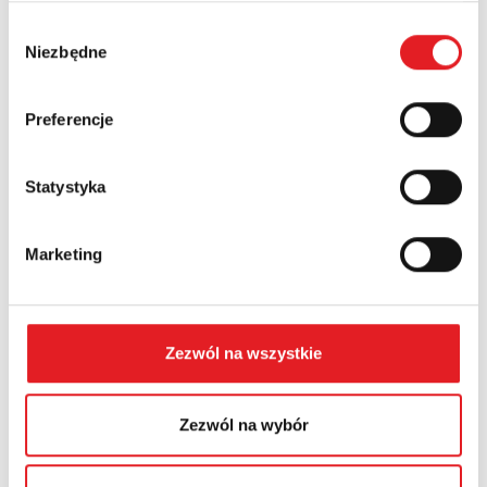
Wybór
Niezbędne
Numer telefonu:
zgody
Preferencje
Województwo:
Statystyka
Treść: *
Marketing
Zezwól na wszystkie
Wyrażam zgodę na przetwarzanie moich danych
osobowych przez Relpol S.A. Więcej informacji na
Zezwól na wybór
temat przetwarzania danych osobowych w
Polityce
prywatności.
*