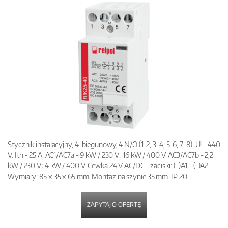
Stycznik instalacyjny, 4-biegunowy, 4 N/O (1-2, 3-4, 5-6, 7-8). Ui - 440
V. Ith - 25 A. AC1/AC7a - 9 kW / 230 V; 16 kW / 400 V. AC3/AC7b - 2,2
kW / 230 V; 4 kW / 400 V. Cewka 24 V AC/DC - zaciski: (+)A1 - (-)A2.
Wymiary: 85 x 35 x 65 mm. Montaż na szynie 35 mm. IP 20.
ZAPYTAJ O OFERTĘ