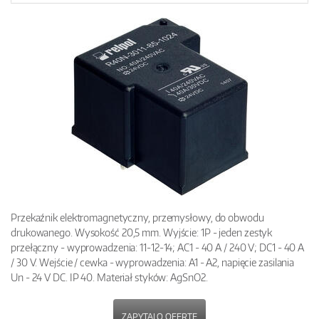
Przekaźnik elektromagnetyczny, przemysłowy, do obwodu
drukowanego. Wysokość 20,5 mm. Wyjście: 1P - jeden zestyk
przełączny - wyprowadzenia: 11-12-14; AC1 - 40 A / 240 V; DC1 - 40 A
/ 30 V. Wejście / cewka - wyprowadzenia: A1 - A2, napięcie zasilania
Un - 24 V DC. IP 40. Materiał styków: AgSnO2.
ZAPYTAJ O OFERTĘ