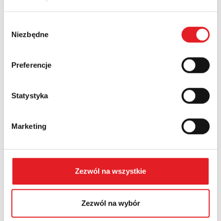
Nazwa firmy:
Wybór
Niezbędne
zgody
Numer telefonu:
Preferencje
Województwo:
Statystyka
Treść: *
Marketing
Zezwól na wszystkie
Wyrażam zgodę na przetwarzanie moich danych
Zezwól na wybór
osobowych przez Relpol S.A. Więcej informacji na
temat przetwarzania danych osobowych w
Polityce