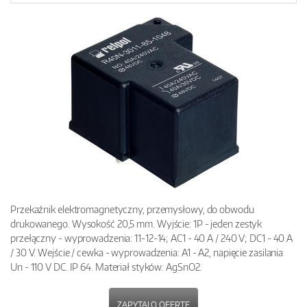
Przekaźnik elektromagnetyczny, przemysłowy, do obwodu
drukowanego. Wysokość 20,5 mm. Wyjście: 1P - jeden zestyk
przełączny - wyprowadzenia: 11-12-14; AC1 - 40 A / 240 V; DC1 - 40 A
/ 30 V. Wejście / cewka - wyprowadzenia: A1 - A2, napięcie zasilania
Un - 110 V DC. IP 64. Materiał styków: AgSnO2.
ZAPYTAJ O OFERTĘ