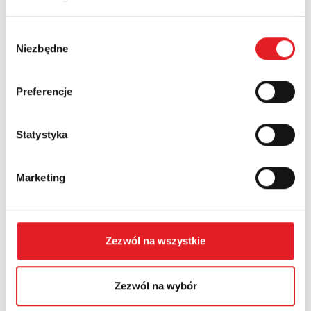
Nazwa firmy:
Wybór
Niezbędne
zgody
Numer telefonu:
Preferencje
Województwo:
Statystyka
Treść: *
Marketing
Zezwól na wszystkie
Wyrażam zgodę na przetwarzanie moich danych
Zezwól na wybór
osobowych przez Relpol S.A. Więcej informacji na
temat przetwarzania danych osobowych w
Polityce