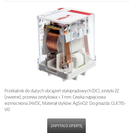
Przekaźnik do dużych obciążeń stałoprądowych (DC), zestyki 2Z
(zwierne), przerwa zestykowa ≥ 3 mm. Cewka napięciowa
wzmocniona 24VDC, Materiał styków: AgSnO2. Do gniazda: GUC11S-
V0.
ZAPYTAJ O OFERTĘ