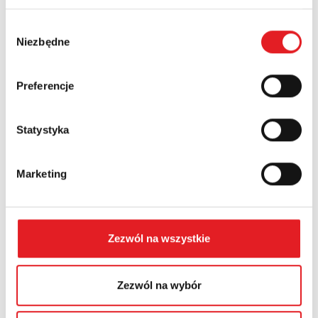
Wybór
Niezbędne
zgody
Numer telefonu:
Preferencje
Województwo:
Statystyka
Treść: *
Marketing
Zezwól na wszystkie
Wyrażam zgodę na przetwarzanie moich danych
Zezwól na wybór
osobowych przez Relpol S.A. Więcej informacji na
temat przetwarzania danych osobowych w
Polityce
prywatności.
*