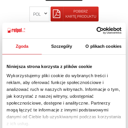
POBIERZ
KARTĘ PRODUKTU
POWRÓT
Zgoda
Szczegóły
O plikach cookies
Niniejsza strona korzysta z plików cookie
Zapytaj o szczegóły oferty
Wykorzystujemy pliki cookie do wybranych treści i
Imię i nazwisko: *
reklam, aby oferować funkcje społecznościowe i
analizować ruch w naszych witrynach. Informacje o tym,
jak korzystać z naszej witryny, udostępniać
społecznościowe, dostępne i analityczne. Partnerzy
Adres e-mail: *
mogą łączyć te informacje z innymi podstawowymi
danymi od Ciebie lub uzyskiwanymi podczas korzystania
z ich usług.
Nazwa firmy: