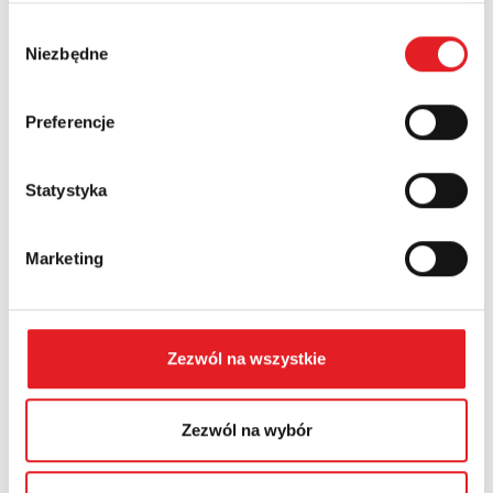
Wybór
Niezbędne
Numer telefonu:
zgody
Preferencje
Województwo:
Statystyka
Treść: *
Marketing
Zezwól na wszystkie
Wyrażam zgodę na przetwarzanie moich danych
osobowych przez Relpol S.A. Więcej informacji na
Zezwól na wybór
temat przetwarzania danych osobowych w
Polityce
prywatności.
*