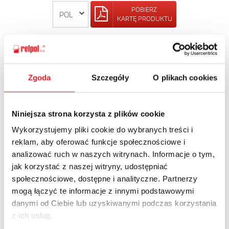
POBIERZ
KARTĘ PRODUKTU
POWRÓT
Zgoda
Szczegóły
O plikach cookies
Zapytaj o szczegóły oferty
Niniejsza strona korzysta z plików cookie
Wykorzystujemy pliki cookie do wybranych treści i
Imię i nazwisko: *
reklam, aby oferować funkcje społecznościowe i
analizować ruch w naszych witrynach. Informacje o tym,
jak korzystać z naszej witryny, udostępniać
Adres e-mail: *
społecznościowe, dostępne i analityczne. Partnerzy
mogą łączyć te informacje z innymi podstawowymi
danymi od Ciebie lub uzyskiwanymi podczas korzystania
Nazwa firmy:
z ich usług.