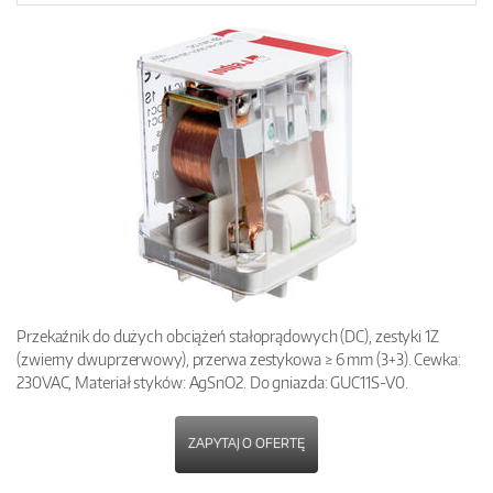
Przekaźnik do dużych obciążeń stałoprądowych (DC), zestyki 1Z
(zwierny dwuprzerwowy), przerwa zestykowa ≥ 6 mm (3+3). Cewka:
230VAC, Materiał styków: AgSnO2. Do gniazda: GUC11S-V0.
ZAPYTAJ O OFERTĘ