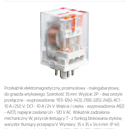
Przekaźnik elektromagnetyczny, przemysłowy - małogabarytowy,
do gniazda wtykowego. Szerokość 35 mm. Wyjście: 2P - dwa zestyki
przełączne - wyprowadzenia: 11(1)-12(4)-14(3); 21(8)-22(5)-24(6); AC1 -
10 A / 250 V; DC1 - 10 A / 24 V. Wejście / cewka - wyprowadzenia: A1(2)
- A2(7), napięcie zasilania Un - 120 V AC. Wskaźnik zadziałania
mechaniczny W, przycisk testujący T - z funkcją blokowania styków,
warystor tłumiący przepięcia V. Wymiary: 35 x 35 x 54,4 mm. IP 40.