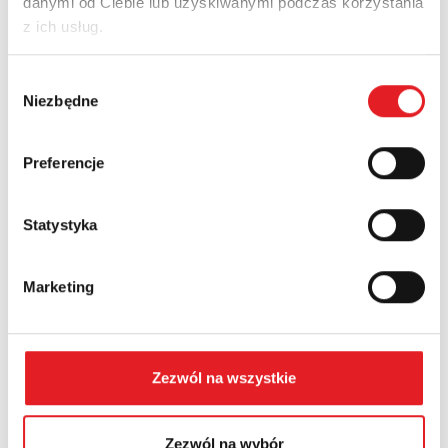
danymi od Ciebie lub uzyskiwanymi podczas korzystania
z ich usług.
Nazwa firmy:
Wybór
Niezbędne
zgody
Numer telefonu:
Preferencje
Statystyka
Województwo:
Marketing
Treść: *
Zezwól na wszystkie
Zezwól na wybór