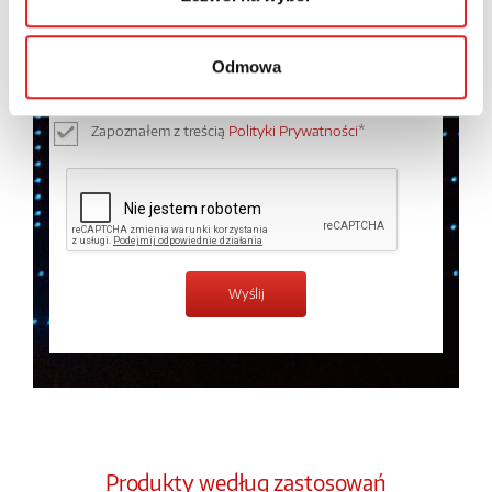
Wyrażam zgodę na przetwarzanie moich danych
osobowych przez Relpol S.A. Więcej informacji na
temat przetwarzania danych osobowych w
Polityce
Odmowa
prywatności.
*
Zapoznałem z treścią
Polityki Prywatności
*
Produkty według zastosowań