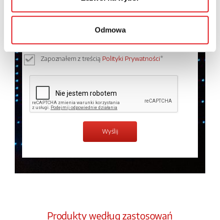
Wyrażam zgodę na przetwarzanie moich danych
osobowych przez Relpol S.A. Więcej informacji na
temat przetwarzania danych osobowych w
Polityce
Odmowa
prywatności.
*
Zapoznałem z treścią
Polityki Prywatności
*
Produkty według zastosowań