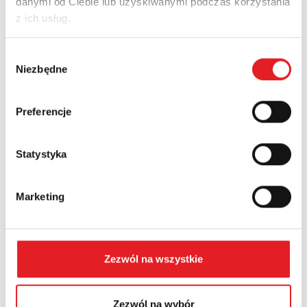
danymi od Ciebie lub uzyskiwanymi podczas korzystania
z ich usług.
Nazwa firmy:
Wybór
Niezbędne
zgody
Numer telefonu:
Preferencje
Statystyka
Województwo:
Marketing
Treść: *
Zezwól na wszystkie
Zezwól na wybór