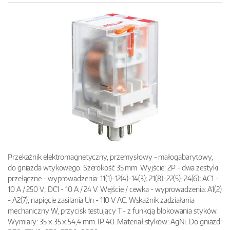
Przekaźnik elektromagnetyczny, przemysłowy - małogabarytowy,
do gniazda wtykowego. Szerokość 35 mm. Wyjście: 2P - dwa zestyki
przełączne - wyprowadzenia: 11(1)-12(4)-14(3); 21(8)-22(5)-24(6); AC1 -
10 A / 250 V; DC1 - 10 A / 24 V. Wejście / cewka - wyprowadzenia: A1(2)
- A2(7), napięcie zasilania Un - 110 V AC. Wskaźnik zadziałania
mechaniczny W, przycisk testujący T - z funkcją blokowania styków.
Wymiary: 35 x 35 x 54,4 mm. IP 40. Materiał styków: AgNi. Do gniazd: