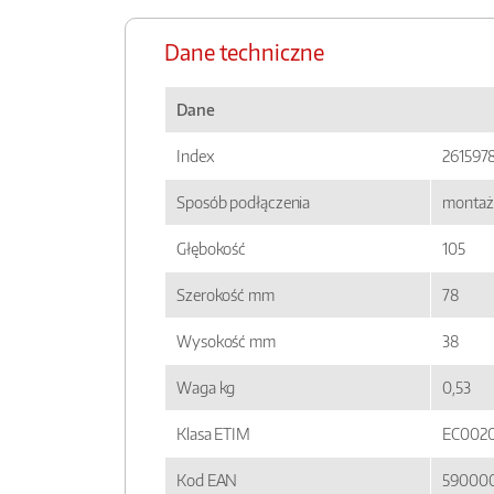
Dane techniczne
Dane
Index
261597
Sposób podłączenia
montaż 
Głębokość
105
Szerokość mm
78
Wysokość mm
38
Waga kg
0,53
Klasa ETIM
EC002
Kod EAN
590000