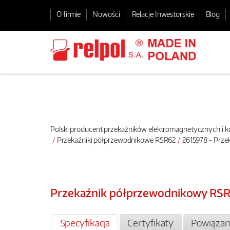
O firmie
Nowości
Relacje Inwestorskie
Blog
Polski producent przekaźników elektromagnetycznych i
Przekaźniki półprzewodnikowe RSR62
2615978 - Prz
Przekaźnik półprzewodnikowy R
Specyfikacja
Certyfikaty
Powiązan