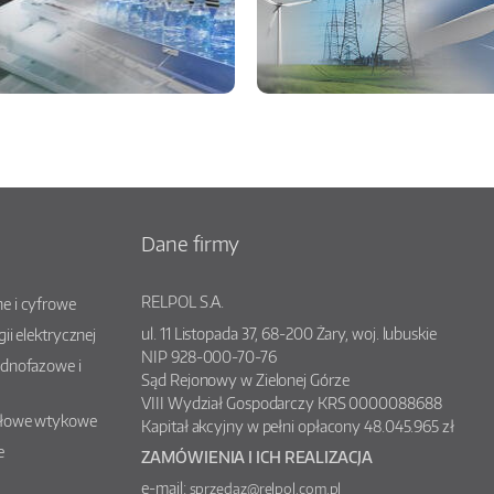
Dane firmy
RELPOL S.A.
e i cyfrowe
ul.
11 Listopada 37
,
68-200
Żary
, woj.
lubuskie
gii elektrycznej
NIP 928-000-70-76
ednofazowe i
Sąd Rejonowy w Zielonej Górze
VIII Wydział Gospodarczy KRS 0000088688
słowe wtykowe
Kapitał akcyjny w pełni opłacony 48.045.965 zł
e
ZAMÓWIENIA I ICH REALIZACJA
e-mail:
sprzedaz@relpol.com.pl