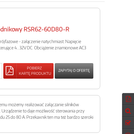
wodnikowy RSR62-60D80-R
rójfazowe - załączenie natychmiast. Napięcie
sterujące 4…32V DC. Obciążenie znamionowe AC3
POBIERZ
ZAPYTAJ O OFERTĘ
KARTĘ PRODUKTU
emu możemy realizować załączanie silników
 Urządzenie to daje możliwość sterowania przy
u 25 do 80 A. Przekaxnik ten ma też bardzo szeroki