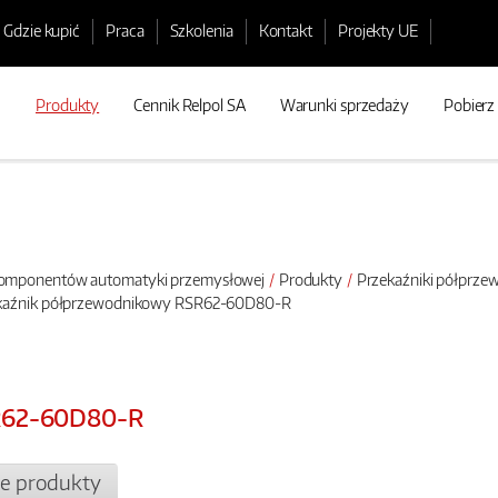
Gdzie kupić
Praca
Szkolenia
Kontakt
Projekty UE
Produkty
Cennik Relpol SA
Warunki sprzedaży
Pobierz
 komponentów automatyki przemysłowej
Produkty
Przekaźniki półprz
ekaźnik półprzewodnikowy RSR62-60D80-R
SR62-60D80-R
e produkty