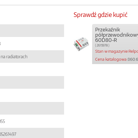
Sprawdź gdzie kupić
Przekaźnik
półprzewodnikow
60D80-R
8
( 2615978 )
Stan w magazynie Relpo
na radiatorach
Cena katalogowa
860.6
055
5261497