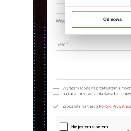
Odmowa
Województwo:
Treść: *
Wyrażam zgodę na przetwarzanie moich 
na temat przetwarzania danych osobo
Zapoznałem z treścią
Polityki Prywatnoś