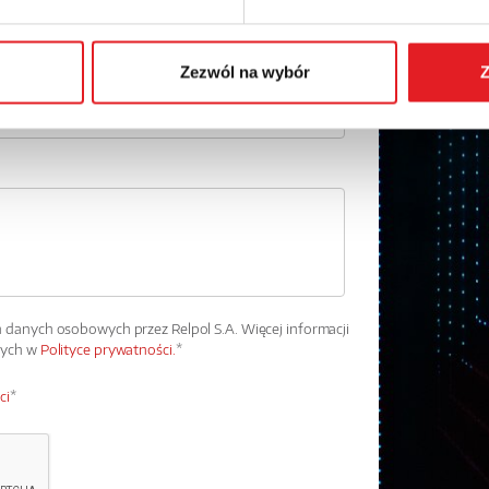
Zezwól na wybór
Z
danych osobowych przez Relpol S.A. Więcej informacji
wych w
Polityce prywatności.
*
ci
*