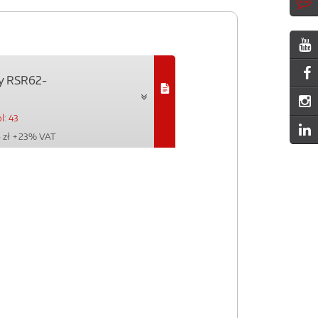
y RSR62-
l: 43
 zł
+ 23% VAT