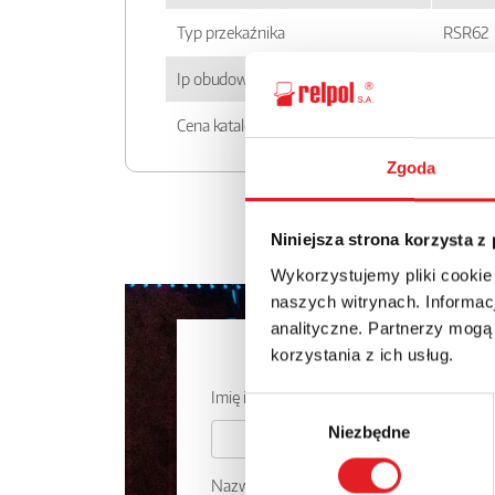
Typ przekaźnika
RSR62
Ip obudowy
IP 20
Cena katalogowa
860.6zł
Zgoda
Niniejsza strona korzysta z
Wykorzystujemy pliki cookie
naszych witrynach. Informacj
analityczne. Partnerzy mogą
Zapytaj o
korzystania z ich usług.
Imię i nazwisko: *
Wybór
Niezbędne
zgody
Nazwa firmy: