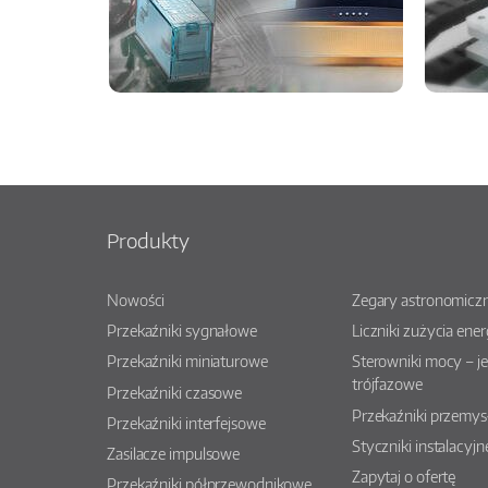
Produkty
Nowości
Zegary astronomiczn
Przekaźniki sygnałowe
Liczniki zużycia ener
Przekaźniki miniaturowe
Sterowniki mocy – j
trójfazowe
Przekaźniki czasowe
Przekaźniki przemy
Przekaźniki interfejsowe
Styczniki instalacyjn
Zasilacze impulsowe
Zapytaj o ofertę
Przekaźniki półprzewodnikowe