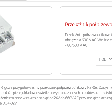
Przekaźnik półprze
Przekaźniki półrzewodnikowe t
obciążenia 600 V AC. Wejście 
- 80/600 V AC
SR, gdzie przygotowaliśmy przekaźnik półprzewodnikowy RSR62. Dzięki ni
 np. duże piece, układów oświetleniowych oraz innych układów automatyki.
żenie zmienne w zakresie napięć od 24V do 660V AC przy obciążeniach rzęd
la DC 4-32V.