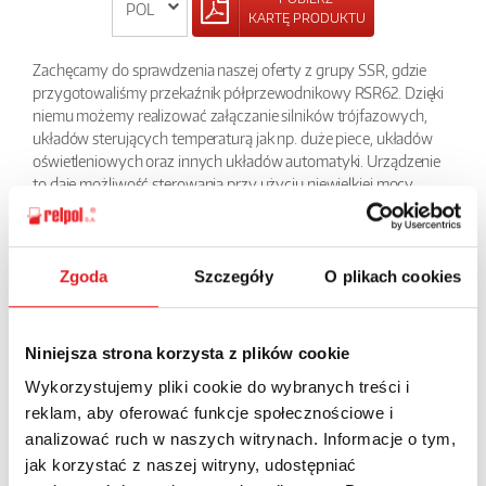
KARTĘ PRODUKTU
Zachęcamy do sprawdzenia naszej oferty z grupy SSR, gdzie
przygotowaliśmy przekaźnik półprzewodnikowy RSR62. Dzięki
niemu możemy realizować załączanie silników trójfazowych,
układów sterujących temperaturą jak np. duże piece, układów
oświetleniowych oraz innych układów automatyki. Urządzenie
to daje możliwość sterowania przy użyciu niewielkiej mocy,
możemy nim załączać obciążenie zmienne w zakresie napięć od
24V do 660V AC przy obciążeniach rzędu 25 do 80 A. Przekaxnik
ten ma też bardzo szeroki zakres napięcia sterującego - dla AC
90-280V oraz dla DC 4-32V.
Zgoda
Szczegóły
O plikach cookies
POWRÓT
Niniejsza strona korzysta z plików cookie
Wykorzystujemy pliki cookie do wybranych treści i
reklam, aby oferować funkcje społecznościowe i
analizować ruch w naszych witrynach. Informacje o tym,
Zapytaj o szczegóły oferty
jak korzystać z naszej witryny, udostępniać