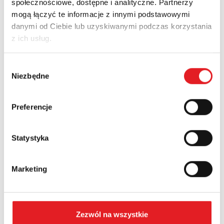
społecznościowe, dostępne i analityczne. Partnerzy
Imię i nazwisko: *
mogą łączyć te informacje z innymi podstawowymi
danymi od Ciebie lub uzyskiwanymi podczas korzystania
z ich usług.
Adres e-mail: *
Wybór
Niezbędne
zgody
Nazwa firmy:
Preferencje
Numer telefonu:
Statystyka
Marketing
Województwo:
Treść: *
Zezwól na wszystkie