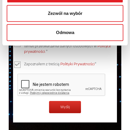
Zezwól na wybór
Odmowa
Wyrażam zgodę na przetwarzanie moich danych
osobowych przez Relpol S.A. Więcej informacji na
temat przetwarzania danych osobowych w
Polityce
prywatności.
*
Zapoznałem z treścią
Polityki Prywatności
*