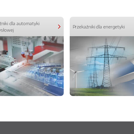
źniki dla automatyki
Przekaźniki dla energetyki
słowej