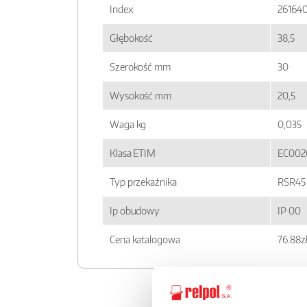
Index
26164
Głębokość
38,5
Szerokość mm
30
Wysokość mm
20,5
Waga kg
0,035
Klasa ETIM
EC002
Typ przekaźnika
RSR45
Ip obudowy
IP 00
Cena katalogowa
76.88z