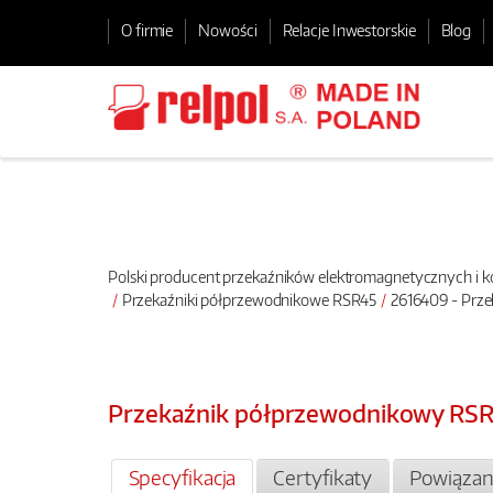
O firmie
Nowości
Relacje Inwestorskie
Blog
Polski producent przekaźników elektromagnetycznych i
Przekaźniki półprzewodnikowe RSR45
2616409 - Prz
Przekaźnik półprzewodnikowy RS
Specyfikacja
Certyfikaty
Powiązan