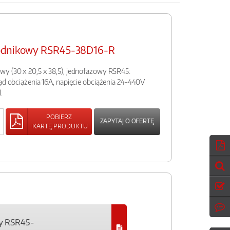
wodnikowy RSR45-38D16-R
wy (30 x 20,5 x 38,5), jednofazowy RSR45:
rąd obciążenia 16A, napięcie obciążenia 24-440V
.
POBIERZ
ZAPYTAJ O OFERTĘ
KARTĘ PRODUKTU
y RSR45-