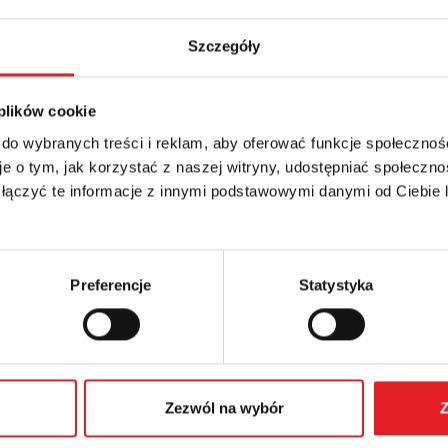
Szczegóły
 szczegóły oferty
 plików cookie
 do wybranych treści i reklam, aby oferować funkcje społecznoś
Adres e-mail: *
e o tym, jak korzystać z naszej witryny, udostępniać społeczno
 łączyć te informacje z innymi podstawowymi danymi od Ciebie
Numer telefonu:
Preferencje
Statystyka
Zezwól na wybór
Z