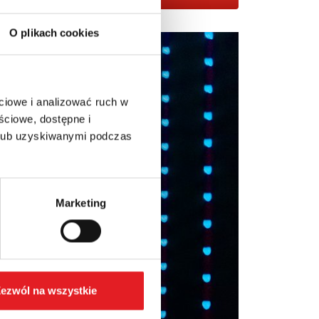
O plikach cookies
ciowe i analizować ruch w
ściowe, dostępne i
 lub uzyskiwanymi podczas
Marketing
ezwól na wszystkie