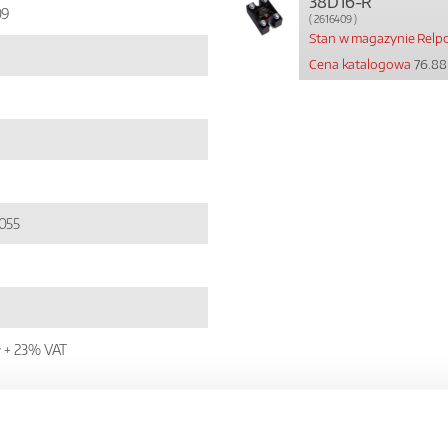
38D16-R
09
( 2616409 )
Stan w magazynie Relpo
Cena katalogowa
76.88
055
ł + 23% VAT