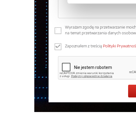
Wyrażam zgodę na przetwarzanie moich 
na temat przetwarzania danych osobo
Zapoznałem z treścią
Polityki Prywatnoś