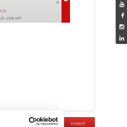
l: 6
 zł
+ 23% VAT
POWRÓT