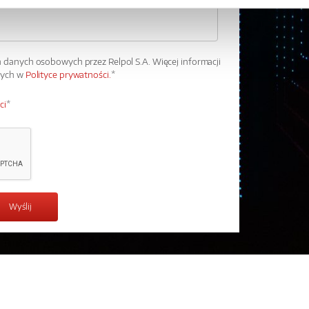
danych osobowych przez Relpol S.A. Więcej informacji
wych w
Polityce prywatności.
*
ci
*