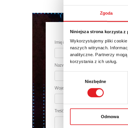
Zgoda
Zapytaj o
Niniejsza strona korzysta z
Wykorzystujemy pliki cookie
Imię i nazwisko: *
naszych witrynach. Informacj
analityczne. Partnerzy mogą
korzystania z ich usług.
Nazwa firmy:
Wybór
Niezbędne
zgody
Województwo:
Treść: *
Odmowa