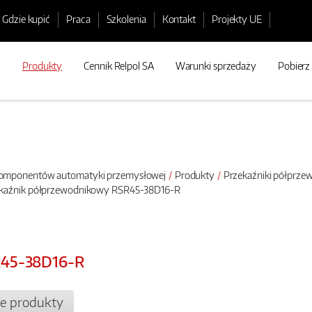
Gdzie kupić
Praca
Szkolenia
Kontakt
Projekty UE
Produkty
Cennik Relpol SA
Warunki sprzedaży
Pobierz
 komponentów automatyki przemysłowej
Produkty
Przekaźniki półprz
ekaźnik półprzewodnikowy RSR45-38D16-R
R45-38D16-R
e produkty