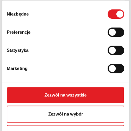
Wybór
Niezbędne
Numer telefonu:
zgody
Preferencje
Województwo:
Statystyka
Treść: *
Marketing
Zezwól na wszystkie
Wyrażam zgodę na przetwarzanie moich danych
osobowych przez Relpol S.A. Więcej informacji na
Zezwól na wybór
temat przetwarzania danych osobowych w
Polityce
prywatności.
*