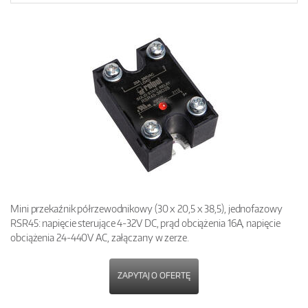
Mini przekaźnik półrzewodnikowy (30 x 20,5 x 38,5), jednofazowy
RSR45: napięcie sterujące 4-32V DC, prąd obciążenia 16A, napięcie
obciążenia 24-440V AC, załączany w zerze.
ZAPYTAJ O OFERTĘ