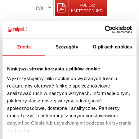
POBIERZ
KARTĘ PRODUKTU
POWRÓT
Zgoda
Szczegóły
O plikach cookies
Zapytaj o szczegóły oferty
Niniejsza strona korzysta z plików cookie
Wykorzystujemy pliki cookie do wybranych treści i
Imię i nazwisko: *
reklam, aby oferować funkcje społecznościowe i
analizować ruch w naszych witrynach. Informacje o tym,
jak korzystać z naszej witryny, udostępniać
Adres e-mail: *
społecznościowe, dostępne i analityczne. Partnerzy
mogą łączyć te informacje z innymi podstawowymi
danymi od Ciebie lub uzyskiwanymi podczas korzystania
Nazwa firmy:
z ich usług.