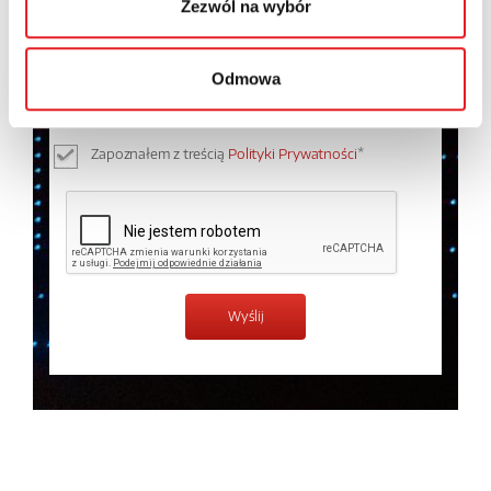
Zezwól na wybór
Wyrażam zgodę na przetwarzanie moich danych
osobowych przez Relpol S.A. Więcej informacji na
Odmowa
temat przetwarzania danych osobowych w
Polityce
prywatności.
*
Zapoznałem z treścią
Polityki Prywatności
*