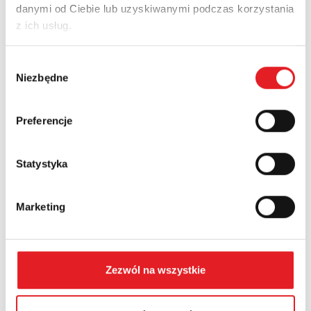
danymi od Ciebie lub uzyskiwanymi podczas korzystania
Adres e-mail: *
z ich usług.
Wybór
Nazwa firmy:
Niezbędne
zgody
Preferencje
Numer telefonu:
Statystyka
Województwo:
Marketing
Treść: *
Zezwól na wszystkie