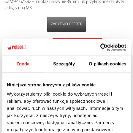
GZM92, GZS92 - montaż na szynie 35 mm lub przykręcane do płyty
jedną śrubą M3.
ZAPYTAJ O OFERTĘ
POBIERZ
KARTĘ PRODUKTU
Zgoda
Szczegóły
O plikach cookies
POWRÓT
Niniejsza strona korzysta z plików cookie
Wykorzystujemy pliki cookie do wybranych treści i
Zapytaj o szczegóły oferty
reklam, aby oferować funkcje społecznościowe i
analizować ruch w naszych witrynach. Informacje o tym,
Imię i nazwisko: *
jak korzystać z naszej witryny, udostępniać
społecznościowe, dostępne i analityczne. Partnerzy
mogą łączyć te informacje z innymi podstawowymi