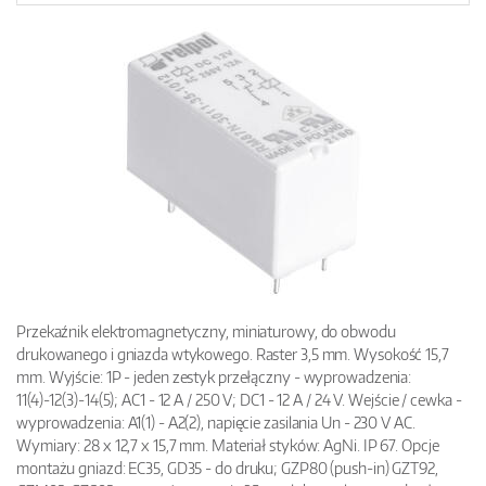
Przekaźnik elektromagnetyczny, miniaturowy, do obwodu
drukowanego i gniazda wtykowego. Raster 3,5 mm. Wysokość 15,7
mm. Wyjście: 1P - jeden zestyk przełączny - wyprowadzenia:
11(4)-12(3)-14(5); AC1 - 12 A / 250 V; DC1 - 12 A / 24 V. Wejście / cewka -
wyprowadzenia: A1(1) - A2(2), napięcie zasilania Un - 230 V AC.
Wymiary: 28 x 12,7 x 15,7 mm. Materiał styków: AgNi. IP 67. Opcje
montażu gniazd: EC35, GD35 - do druku; GZP80 (push-in) GZT92,