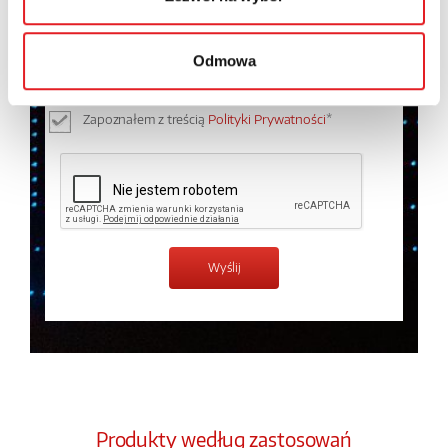
Wyrażam zgodę na przetwarzanie moich danych
osobowych przez Relpol S.A. Więcej informacji na
temat przetwarzania danych osobowych w
Polityce
Odmowa
prywatności.
*
Zapoznałem z treścią
Polityki Prywatności
*
Produkty według zastosowań