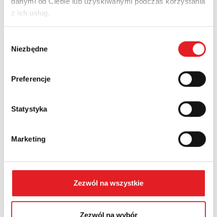
danymi od Ciebie lub uzyskiwanymi podczas korzystania
z ich usług.
Nazwa firmy:
Wybór
Niezbędne
zgody
Numer telefonu:
Preferencje
Statystyka
Województwo:
Marketing
Treść: *
Zezwól na wszystkie
Zezwól na wybór