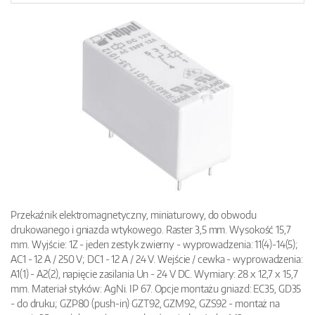
Przekaźnik elektromagnetyczny, miniaturowy, do obwodu
drukowanego i gniazda wtykowego. Raster 3,5 mm. Wysokość 15,7
mm. Wyjście: 1Z - jeden zestyk zwierny - wyprowadzenia: 11(4)-14(5);
AC1 - 12 A / 250 V; DC1 - 12 A / 24 V. Wejście / cewka - wyprowadzenia:
A1(1) - A2(2), napięcie zasilania Un - 24 V DC. Wymiary: 28 x 12,7 x 15,7
mm. Materiał styków: AgNi. IP 67. Opcje montażu gniazd: EC35, GD35
- do druku; GZP80 (push-in) GZT92, GZM92, GZS92 - montaż na