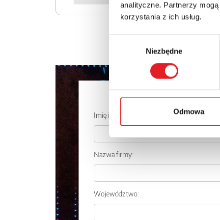
analityczne. Partnerzy mogą
korzystania z ich usług.
Wybór
Niezbędne
zgody
Zapytaj o
Odmowa
Imię i nazwisko: *
Nazwa firmy:
Województwo: