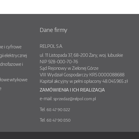
Dane firmy
RELPOL S.A.
e i cyfrowe
ul.
11 Listopada 37
,
68-200
Żary
, woj.
lubuskie
gii elektrycznej
NIP 928-000-70-76
ednofazowe i
Sąd Rejonowy w Zielonej Górze
VIII Wydział Gospodarczy KRS 0000088688
słowe wtykowe
Kapitał akcyjny w pełni opłacony 48.045.965 zł
e
ZAMÓWIENIA I ICH REALIZACJA
e-mail:
sprzedaz@relpol.com.pl
Tel.
68 47 90 822
Tel.
68 47 90 850