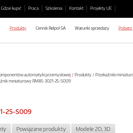
Gdzie kupić
Praca
Szkolenia
Kontakt
Projekty UE
Produkty
Cennik Relpol SA
Warunki sprzedaży
Pobierz
 komponentów automatyki przemysłowej
Produkty
Przekaźniki miniatu
aźnik miniaturowy RM85-3021-25-S009
21-25-S009
ty
Powiązane produkty
Modele 2D, 3D