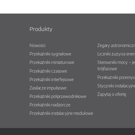
Produkty
Nowości
Zegary astronomiczn
Przekaźniki sygnałowe
Liczniki zużycia ener
Przekaźniki miniaturowe
Sterowniki mocy – j
trójfazowe
Przekaźniki czasowe
Przekaźniki przemy
Przekaźniki interfejsowe
Styczniki instalacyjn
Zasilacze impulsowe
Zapytaj o ofertę
Przekaźniki półprzewodnikowe
Przekaźniki nadzorcze
Przekaźniki instalacyjne modułowe