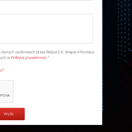
danych osobowych przez Relpol S.A. Więcej informacji
wych w
Polityce prywatności.
*
ci
*