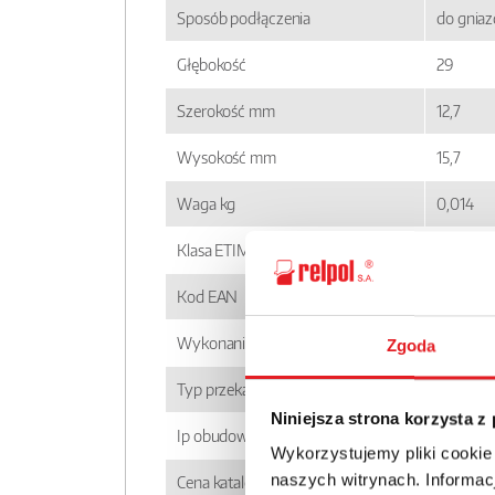
Sposób podłączenia
do gnia
Głębokość
29
Szerokość mm
12,7
Wysokość mm
15,7
Waga kg
0,014
Klasa ETIM
EC00143
Kod EAN
590000
Wykonanie
niestan
Zgoda
Typ przekaźnika
RM85
Niniejsza strona korzysta z
Ip obudowy
IP 40
Wykorzystujemy pliki cookie
naszych witrynach. Informacj
Cena katalogowa
28.17zł 