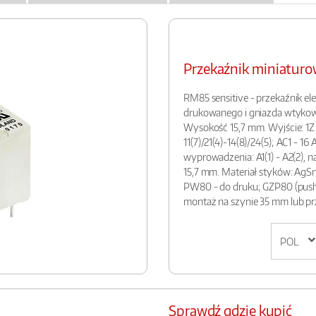
Przekaźnik miniatu
RM85 sensitive - przekaźnik e
drukowanego i gniazda wtykow
Wysokość 15,7 mm. Wyjście: 1Z
11(7)/21(4)-14(8)/24(5); AC1 - 16 
wyprowadzenia: A1(1) - A2(2), na
15,7 mm. Materiał styków: AgS
PW80 - do druku; GZP80 (push
montaż na szynie 35 mm lub pr
Sprawdź gdzie kupić