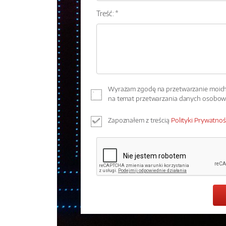
Treść: *
Wyrażam zgodę na przetwarzanie moich 
na temat przetwarzania danych osobo
Zapoznałem z treścią
Polityki Prywatnoś