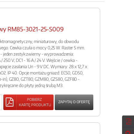
rowy RM85-3021-25-S009
lektromagnetyczny, miniaturowy, do obwodu
ego. Cewka czuła o mocy 0,25 W. Raster 5 mm.
 - jeden zestyk zwierny - wyprowadzenia:
A / 250 V; DC1 - 16 A / 24 V. Wejście / cewka -
pięcie zasilania Un - 9 V DC. Wymiary: 28 x 12,7 x
nO2. IP 40. Opcje montażu gniazd: EC50, GD50,
-in), GZ80, GZT80, GZM80, GZS80, GZF80 -
zykręcane do płyty jedną śrubą M3.
POBIERZ
ZAPYTAJ O OFERTĘ
KARTĘ PRODUKTU