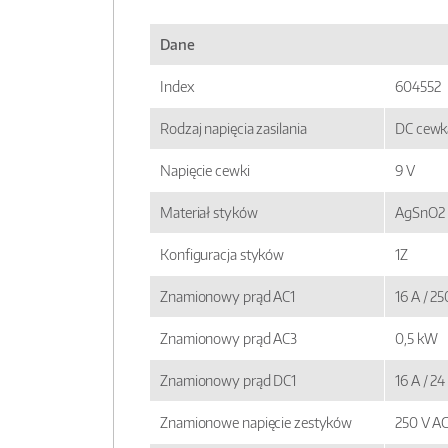
Dane
Index
604552
Rodzaj napięcia zasilania
DC cewk
Napięcie cewki
9 V
Materiał styków
AgSnO2
Konfiguracja styków
1Z
Znamionowy prąd AC1
16 A / 2
Znamionowy prąd AC3
0,5 kW
Znamionowy prąd DC1
16 A / 2
Znamionowe napięcie zestyków
250 V A