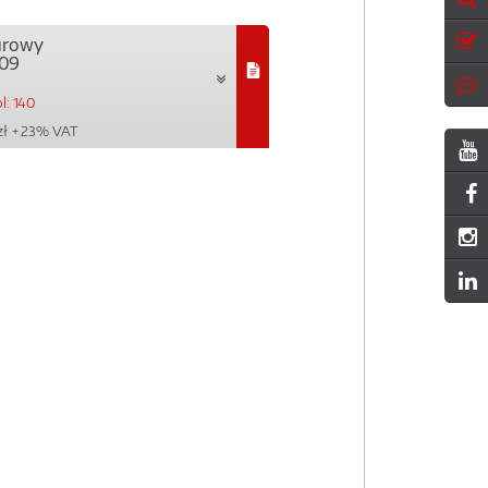
urowy
09
l: 140
zł
+ 23% VAT