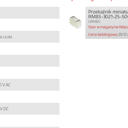
Przekaźnik miniat
RM85-3021-25-S0
( 604552 )
Stan w magazynie Relpo
Cena katalogowa
28.17 
a czuła
50 V AC
4 V DC
C