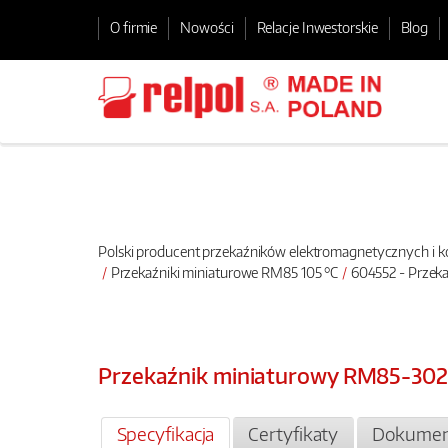
O firmie
Nowości
Relacje Inwestorskie
Blog
Polski producent przekaźników elektromagnetycznych i
Przekaźniki miniaturowe RM85 105 °C
604552 - Przek
Przekaźnik miniaturowy RM85-30
Specyfikacja
Certyfikaty
Dokumen