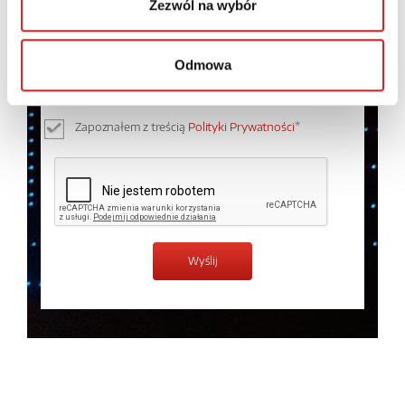
Zezwól na wybór
Wyrażam zgodę na przetwarzanie moich danych
osobowych przez Relpol S.A. Więcej informacji na
Odmowa
temat przetwarzania danych osobowych w
Polityce
prywatności.
*
Zapoznałem z treścią
Polityki Prywatności
*