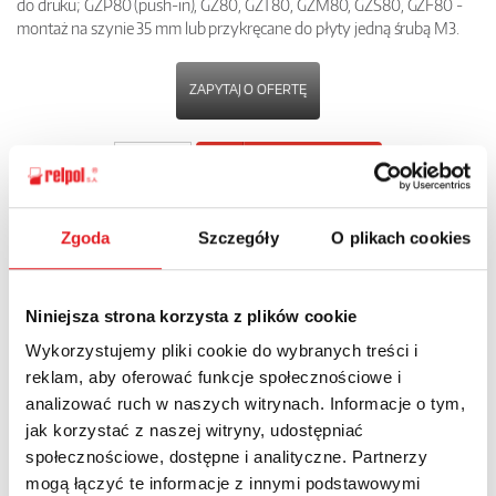
do druku; GZP80 (push-in), GZ80, GZT80, GZM80, GZS80, GZF80 -
montaż na szynie 35 mm lub przykręcane do płyty jedną śrubą M3.
ZAPYTAJ O OFERTĘ
POBIERZ
KARTĘ PRODUKTU
Zgoda
Szczegóły
O plikach cookies
POWRÓT
Niniejsza strona korzysta z plików cookie
Wykorzystujemy pliki cookie do wybranych treści i
Zapytaj o szczegóły oferty
reklam, aby oferować funkcje społecznościowe i
analizować ruch w naszych witrynach. Informacje o tym,
Imię i nazwisko: *
jak korzystać z naszej witryny, udostępniać
społecznościowe, dostępne i analityczne. Partnerzy
mogą łączyć te informacje z innymi podstawowymi