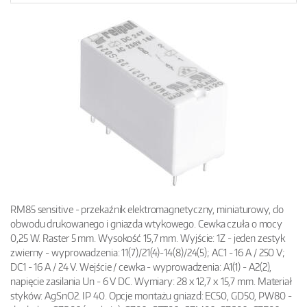
RM85 sensitive - przekaźnik elektromagnetyczny, miniaturowy, do
obwodu drukowanego i gniazda wtykowego. Cewka czuła o mocy
0,25 W. Raster 5 mm. Wysokość 15,7 mm. Wyjście: 1Z - jeden zestyk
zwierny - wyprowadzenia: 11(7)/21(4)-14(8)/24(5); AC1 - 16 A / 250 V;
DC1 - 16 A / 24 V. Wejście / cewka - wyprowadzenia: A1(1) - A2(2),
napięcie zasilania Un - 6 V DC. Wymiary: 28 x 12,7 x 15,7 mm. Materiał
styków: AgSnO2. IP 40. Opcje montażu gniazd: EC50, GD50, PW80 -