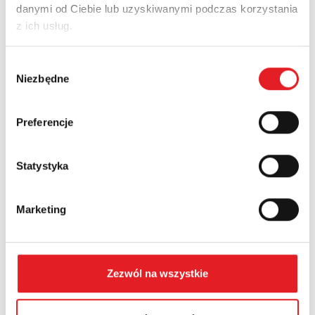
danymi od Ciebie lub uzyskiwanymi podczas korzystania
Adres e-mail: *
z ich usług.
Wybór
Nazwa firmy:
Niezbędne
zgody
Preferencje
Numer telefonu:
Statystyka
Województwo:
Marketing
Treść: *
Zezwól na wszystkie