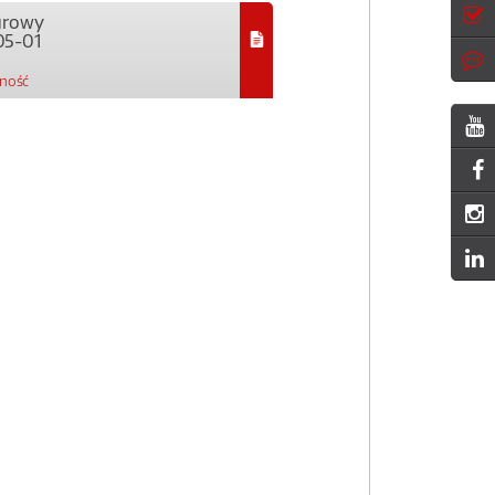
urowy
05-01
pność