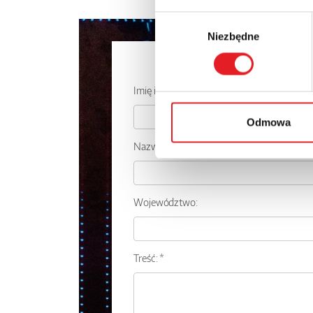
Wybór
Niezbędne
zgody
Zapytaj o
Imię i nazwisko: *
Odmowa
Nazwa firmy:
Województwo:
Treść: *