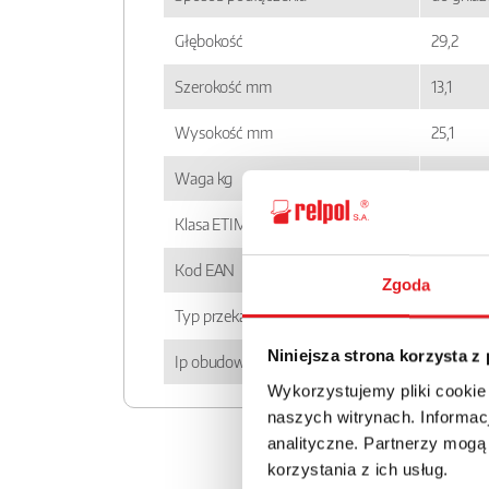
Głębokość
29,2
Szerokość mm
13,1
Wysokość mm
25,1
Waga kg
0,018
Klasa ETIM
EC00143
Kod EAN
590000
Zgoda
Typ przekaźnika
RM83
Niniejsza strona korzysta z
Ip obudowy
IP 40
Wykorzystujemy pliki cookie
naszych witrynach. Informacj
analityczne. Partnerzy mogą
korzystania z ich usług.