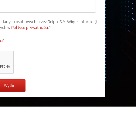
danych osobowych przez Relpol S.A. Więcej informacji
wych w
Polityce prywatności.
*
ci
*