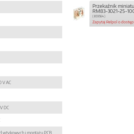
Przekaźnik miniat
RM83-3021-25-10
( 859564 )
Zapytaj Relpol o dostę
50 V AC
4 V DC
C
zd wtykowych i montażu PCB