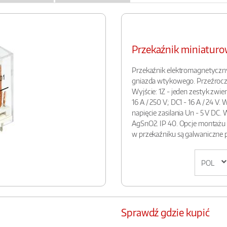
Przekaźnik miniatu
Przekaźnik elektromagnetyczn
gniazda wtykowego. Przeźrocz
Wyjście: 1Z - jeden zestyk zwier
16 A / 250 V; DC1 - 16 A / 24 V.
napięcie zasilania Un - 5 V DC. 
AgSnO2. IP 40. Opcje montażu
w przekaźniku są galwaniczne p
Sprawdź gdzie kupić