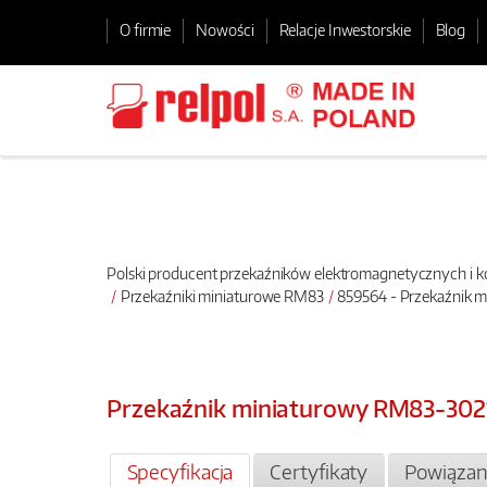
O firmie
Nowości
Relacje Inwestorskie
Blog
Polski producent przekaźników elektromagnetycznych i
Przekaźniki miniaturowe RM83
859564 - Przekaźnik 
Przekaźnik miniaturowy RM83-302
Specyfikacja
Certyfikaty
Powiązan