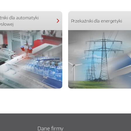
źniki dla automatyki
Przekaźniki dla energetyki
słowej
Dane firmy