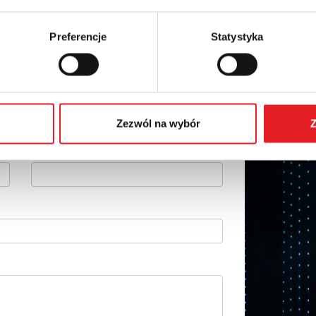
Preferencje
Statystyka
 szczegóły oferty
Adres e-mail: *
Zezwól na wybór
Z
Numer telefonu: