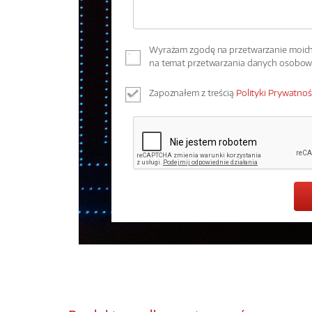
Wyrażam zgodę na przetwarzanie moich 
na temat przetwarzania danych osobo
Zapoznałem z treścią
Polityki Prywatnoś