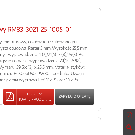
rowy RM83-3021-25-1005-01
y, miniaturowy, do obwodu drukowanego i
ysta obudowa. Raster 5 mm. Wysokość 25,5 mm.
ny - wyprowadzenia: 11(7)/21(4)-14(8)/24(5); AC1 -
 Wejście / cewka - wyprowadzenia: A1(1) - A2(2),
Wymiary: 29,5 x 13,1 x 25,5 mm. Materiał styków:
 gniazd: EC50, GD50, PW80 - do druku. Uwaga:
ołączenia wyprowadzeń 11 z 21 oraz 14 z 24.
POBIERZ
ZAPYTAJ O OFERTĘ
KARTĘ PRODUKTU