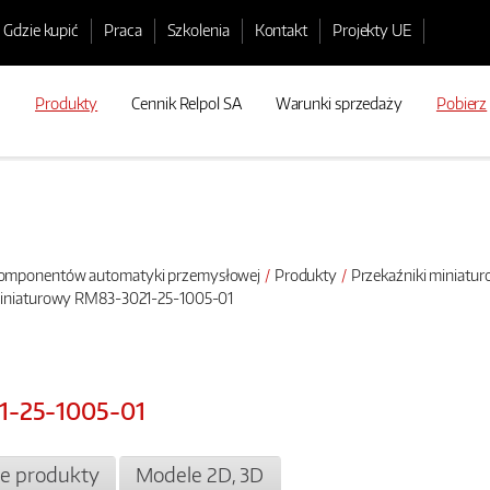
Gdzie kupić
Praca
Szkolenia
Kontakt
Projekty UE
Produkty
Cennik Relpol SA
Warunki sprzedaży
Pobierz
 komponentów automatyki przemysłowej
Produkty
Przekaźniki miniatu
miniaturowy RM83-3021-25-1005-01
1-25-1005-01
e produkty
Modele 2D, 3D