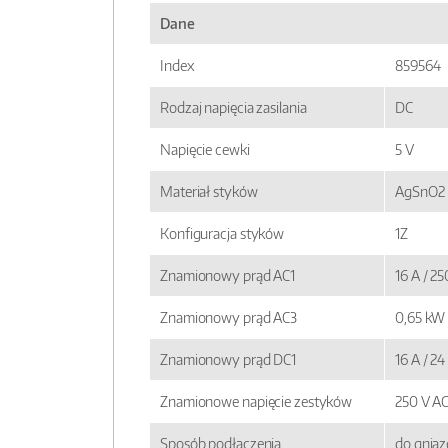
Dane
Index
859564
Rodzaj napięcia zasilania
DC
Napięcie cewki
5 V
Materiał styków
AgSnO2
Konfiguracja styków
1Z
Znamionowy prąd AC1
16 A / 2
Znamionowy prąd AC3
0,65 kW
Znamionowy prąd DC1
16 A / 2
Znamionowe napięcie zestyków
250 V A
Sposób podłączenia
do gnia