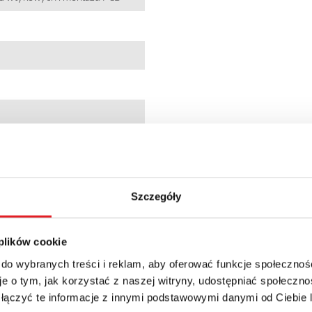
7
5098567
Szczegóły
 plików cookie
+ 23% VAT
 do wybranych treści i reklam, aby oferować funkcje społecznoś
e o tym, jak korzystać z naszej witryny, udostępniać społeczno
 łączyć te informacje z innymi podstawowymi danymi od Ciebie