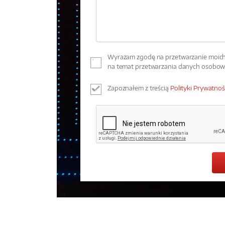
Wyrażam zgodę na przetwarzanie moich 
na temat przetwarzania danych osobo
Zapoznałem z treścią
Polityki Prywatnoś