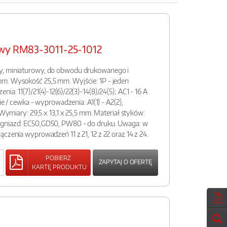
owy RM83-3011-25-1012
y, miniaturowy, do obwodu drukowanego i
m. Wysokość 25,5 mm. Wyjście: 1P - jeden
a: 11(7)/21(4)-12(6)/22(3)-14(8)/24(5); AC1 - 16 A
cie / cewka - wyprowadzenia: A1(1) - A2(2),
 Wymiary: 29,5 x 13,1 x 25,5 mm. Materiał styków:
 gniazd: EC50,GD50, PW80 - do druku. Uwaga: w
czenia wyprowadzeń 11 z 21, 12 z 22 oraz 14 z 24.
POBIERZ
ZAPYTAJ O OFERTĘ
KARTĘ PRODUKTU