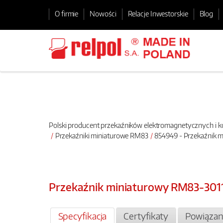
O firmie
Nowości
Relacje Inwestorskie
Blog
Polski producent przekaźników elektromagnetycznych i
Przekaźniki miniaturowe RM83
854949 - Przekaźnik 
Przekaźnik miniaturowy RM83-301
Specyfikacja
Certyfikaty
Powiązan