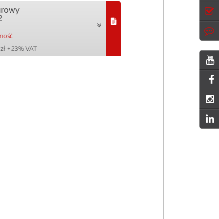
urowy
2
pność
zł
+ 23% VAT