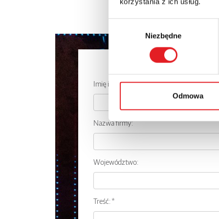
korzystania z ich usług.
Wybór
Niezbędne
zgody
Zapytaj o
Imię i nazwisko: *
Odmowa
Nazwa firmy:
Województwo:
Treść: *