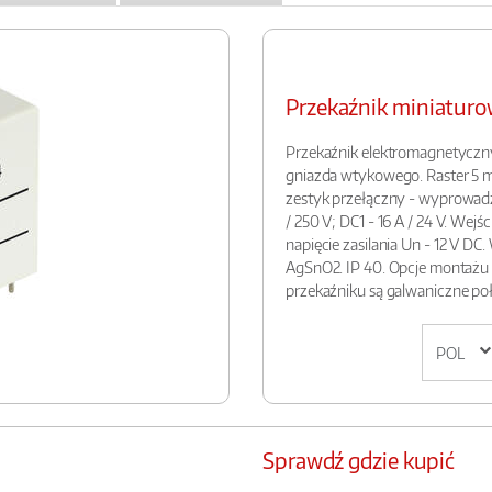
Przekaźnik miniatur
Przekaźnik elektromagnetyczn
gniazda wtykowego. Raster 5 m
zestyk przełączny - wyprowadzeni
/ 250 V; DC1 - 16 A / 24 V. Wejś
napięcie zasilania Un - 12 V DC.
AgSnO2. IP 40. Opcje montażu
przekaźniku są galwaniczne połą
Sprawdź gdzie kupić