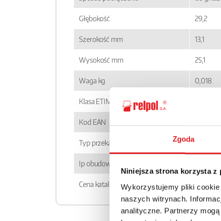
Głębokość
29,2
Szerokość mm
13,1
Wysokość mm
25,1
Waga kg
0,018
Klasa ETIM
EC00143
Kod EAN
590000
Zgoda
Typ przekaźnika
RM83
Ip obudowy
IP 40
Niniejsza strona korzysta z
Cena katalogowa
35.93zł 
Wykorzystujemy pliki cookie
naszych witrynach. Informacj
analityczne. Partnerzy mogą