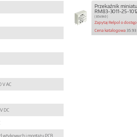
Przekaźnik miniat
RM83-3011-25-101
( 854949 )
Zapytaj Relpol o dostę
Cena katalogowa
35.93 
50 V AC
4 V DC
C
zd wtykowych i montażu PCB