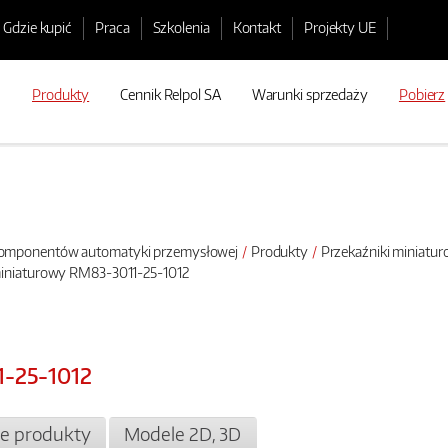
Gdzie kupić
Praca
Szkolenia
Kontakt
Projekty UE
Produkty
Cennik Relpol SA
Warunki sprzedaży
Pobierz
 komponentów automatyki przemysłowej
Produkty
Przekaźniki miniatu
miniaturowy RM83-3011-25-1012
1-25-1012
e produkty
Modele 2D, 3D