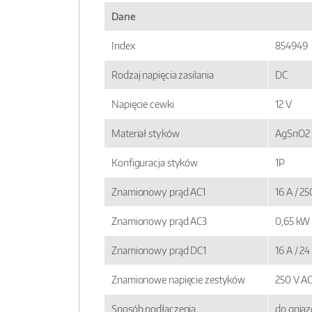
Dane
Index
854949
Rodzaj napięcia zasilania
DC
Napięcie cewki
12 V
Materiał styków
AgSnO2
Konfiguracja styków
1P
Znamionowy prąd AC1
16 A / 2
Znamionowy prąd AC3
0,65 kW
Znamionowy prąd DC1
16 A / 2
Znamionowe napięcie zestyków
250 V A
Sposób podłączenia
do gnia