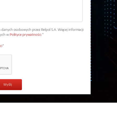
danych osobowych przez Relpol S.A. Więcej informacji
wych w
Polityce prywatności.
*
ci
*