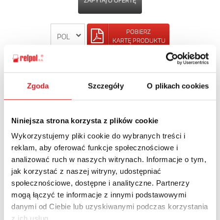
ZAPYTAJ O OFERTĘ
POBIERZ
KARTĘ PRODUKTU
POWRÓT
Zgoda
Szczegóły
O plikach cookies
Niniejsza strona korzysta z plików cookie
Zapytaj o szczegóły oferty
Wykorzystujemy pliki cookie do wybranych treści i
reklam, aby oferować funkcje społecznościowe i
Imię i nazwisko: *
analizować ruch w naszych witrynach. Informacje o tym,
jak korzystać z naszej witryny, udostępniać
społecznościowe, dostępne i analityczne. Partnerzy
Adres e-mail: *
mogą łączyć te informacje z innymi podstawowymi
danymi od Ciebie lub uzyskiwanymi podczas korzystania
z ich usług.