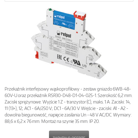
Przekaźnik interfejsowy wąskoprofilowy - zestaw gniazdo 6WB-48-
60V-U oraz przekaźnik RSR30-D48-D1-04-025-1. Szerokość 6,2 mm.
Zaciski sprężynowe. Wyjście 1 Z - tranzystor (C), maks. 1 A. Zaciski: 14,
11 (13+), 12; AC1 - 6A/250 V; DC1 - 6A/30 V. Wejście - zaciski: A1 - A2 -
dowolna biegunowość, napięcie zasilania Un - 48 V AC/DC. Wymiary:
88,6 x 6,2 x 76 mm. Montaż na szynie 35 mm. IP 20.